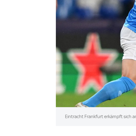
Image:
Eintracht Frankfurt erkämpft sich a