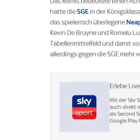
Das Remis bedeutete einen Achtu
SGE
hatte die
in der Königsklas
Neap
das spielerisch überlegene
Kevin De Bruyne und Romelu Luk
Tabellenmittelfeld und damit vo
allerdings gegen die SGE mehr v
Erlebe Liv
Mit der Sky 
auch direkt 
als Second S
Google Play 