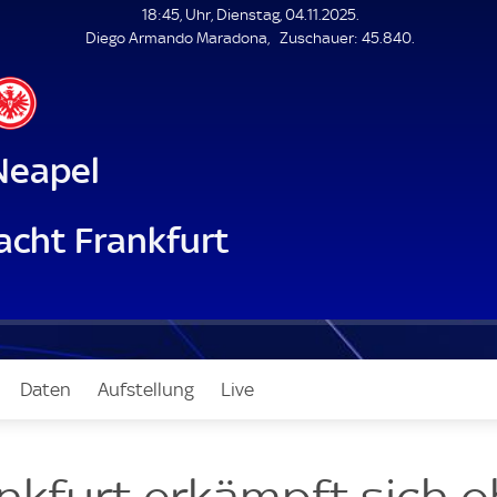
L
18:45, Uhr, Dienstag, 04.11.2025.
E
Z
Diego Armando Maradona
Zuschauer:
45.840.
N
D
u
E
s
c
h
a
Neapel
u
e
r
acht Frankfurt
Daten
Aufstellung
Live