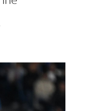
ohne
r