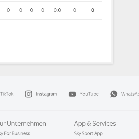
0
0
0
0
0:0
0
0
TikTok
Instagram
YouTube
WhatsA
ür Unternehmen
App & Services
ky For Business
Sky Sport App