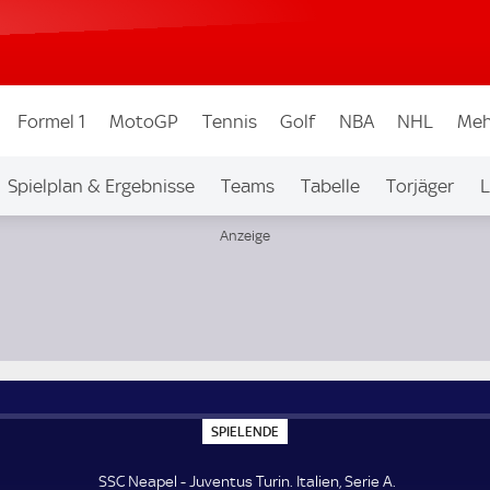
Formel 1
MotoGP
Tennis
Golf
NBA
NHL
Meh
Spielplan & Ergebnisse
Teams
Tabelle
Torjäger
L
S
SPIELENDE
P
I
E
SSC Neapel - Juventus Turin. Italien, Serie A.