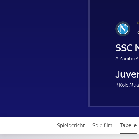
SSC 
A Zambo A
Juve
R Kolo Mua
Spielbericht
Spielfilm
Tabelle