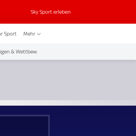
Sky Sport erleben
r Sport
Mehr
igen & Wettbew.