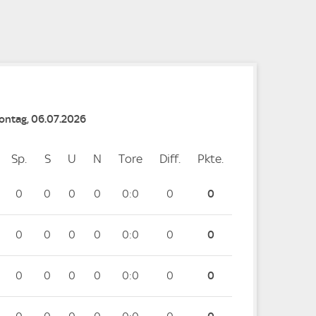
e
Montag, 06.07.2026
Sp.
Spiele
S
Siege
U
Unentschieden
N
Niederlagen
Tore
Tore
Diff.
Differenz
Pkte.
Punkte
0
0
0
0
0:0
0
0
0
0
0
0
0:0
0
0
0
0
0
0
0:0
0
0