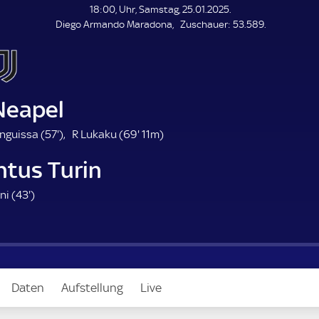
L
18:00, Uhr, Samstag, 25.01.2025.
E
Z
Diego Armando Maradona
Zuschauer:
53.589.
N
D
u
E
s
c
h
a
Neapel
u
e
5
6
nguissa (
57'
)
R Lukaku (
69'
11m)
r
7
9
ntus Turin
.
.
m
m
4
ni (
43'
)
i
i
3
n
n
.
u
u
m
t
t
i
e
e
n
Daten
Aufstellung
Live
u
t