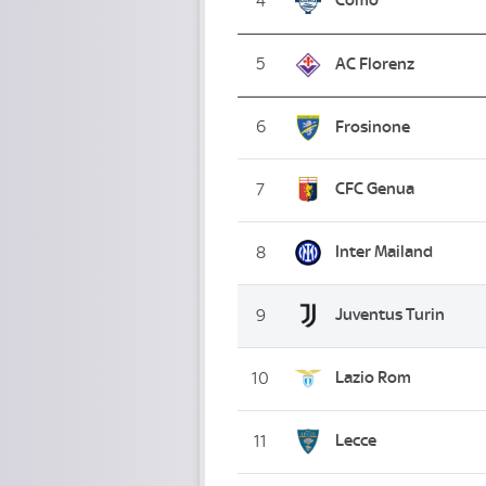
4
5
AC Florenz
6
Frosinone
CFC Genua
7
Inter Mailand
8
Juventus Turin
9
Lazio Rom
10
Lecce
11