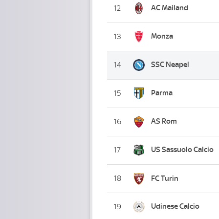
AC Mailand
12
Monza
13
SSC Neapel
14
Parma
15
AS Rom
16
US Sassuolo Calcio
17
18
FC Turin
Udinese Calcio
19