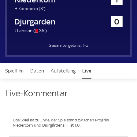
a
u
3
H Karamoko (
3'
)
e
.
Djurgardens IF
0
r
m
i
s
3
J Larsson (
36'
)
n
/
6
u
o
.
t
1-3
m
e
i
n
u
Spielfilm
Daten
Aufstellung
Live
t
e
Live-Kommentar
Das Spiel ist zu Ende, der Spielstand zwischen Progrès
Niedercorn und Djurgårdens IF ist 1:0.