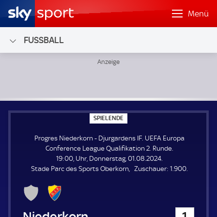
Menü
FUSSBALL
Progres Niederkorn - Djurgardens IF; UEFA Europa Confere
S
SPIELENDE
P
I
Progres Niederkorn - Djurgardens IF. UEFA Europa
E
L
Conference League Qualifikation 2. Runde.
E
19:00, Uhr, Donnerstag, 01.08.2024.
N
D
Z
Stade Parc des Sports Oberkorn
Zuschauer:
1.900.
E
u
s
c
h
Progres Niederkorn
1