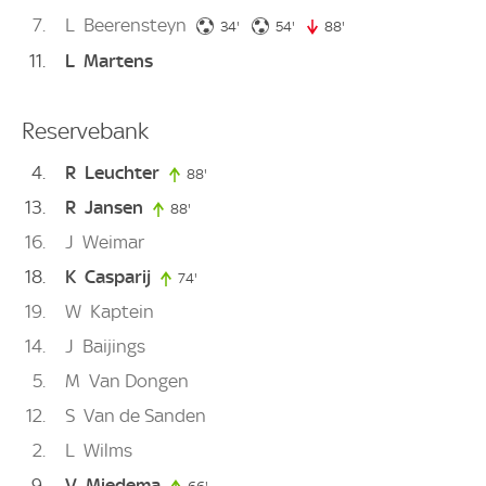
7
L
Beerensteyn
34. minute
54. minute
34'
54'
88'
88. minute
11
L
Martens
Reservebank
4
R
Leuchter
88'
88. minute
13
R
Jansen
88'
88. minute
16
J
Weimar
18
K
Casparij
74'
74. minute
19
W
Kaptein
14
J
Baijings
5
M
Van Dongen
12
S
Van de Sanden
2
L
Wilms
9
V
Miedema