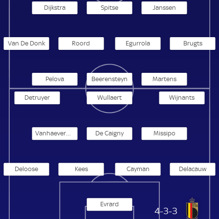
Dijkstra
Spitse
Janssen
Van De Donk
Roord
Egurrola
Brugts
Pelova
Beerensteyn
Martens
Detruyer
Wullaert
Wijnants
Vanhaevermaet
De Caigny
Missipo
Deloose
Kees
Cayman
Delacauw
Evrard
Belgien Frauen
4-3-3