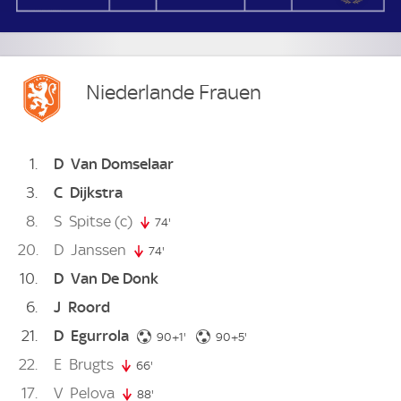
Niederlande Frauen
1
D
Van Domselaar
3
C
Dijkstra
8
S
Spitse
(c)
74'
74. minute
20
D
Janssen
74'
74. minute
10
D
Van De Donk
6
J
Roord
21
D
Egurrola
91. minute
95. minute
90+1'
90+5'
22
E
Brugts
66'
66. minute
17
V
Pelova
88'
88. minute