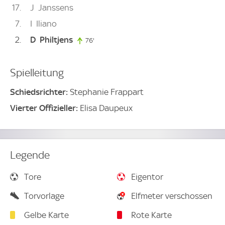
17
J
Janssens
7
I
Iliano
2
D
Philtjens
76'
76. minute
Spielleitung
Schiedsrichter:
Stephanie Frappart
Vierter Offizieller:
Elisa Daupeux
Legende
Tore
Eigentor
Torvorlage
Elfmeter verschossen
Gelbe Karte
Rote Karte