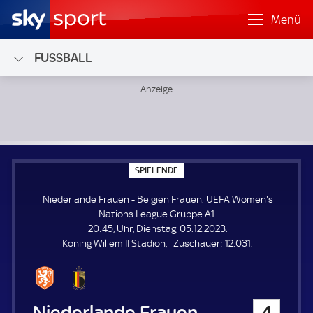
Menü
FUSSBALL
Niederlande Frauen - Belgien Frauen; UEFA Women's Nati
S
SPIELENDE
P
I
Niederlande Frauen - Belgien Frauen. UEFA Women's
E
L
Nations League Gruppe A1.
E
20:45, Uhr, Dienstag, 05.12.2023.
N
D
Z
Koning Willem II Stadion
Zuschauer:
12.031.
E
u
s
c
h
Niederlande Frauen
4