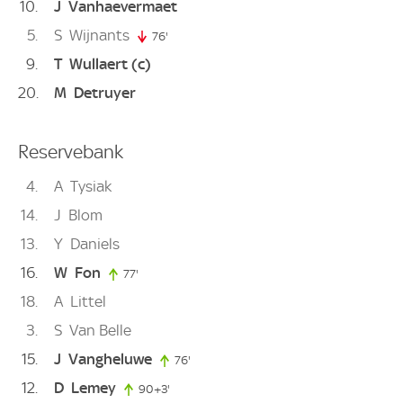
10
J
Vanhaevermaet
5
S
Wijnants
76'
76. minute
9
T
Wullaert
(c)
20
M
Detruyer
Reservebank
4
A
Tysiak
14
J
Blom
13
Y
Daniels
16
W
Fon
77'
77. minute
18
A
Littel
3
S
Van Belle
15
J
Vangheluwe
76'
76. minute
12
D
Lemey
90+3'
93. minute