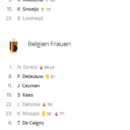
66'
66. minute
15
K
Snoeijs
74'
74. minute
23
B
Lorsheijd
Belgien Frauen
1
N
Evrard
90+3'
93. minute
8
F
Delacauw
31. minute
31'
11
J
Cayman
19
S
Kees
22
L
Deloose
76'
76. minute
23
K
Missipo
55. minute
55'
77'
77. minute
6
T
De Caigny