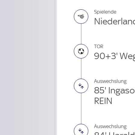
Spielende
Niederland
TOR
90+3' We
Auswechslung
85' Ingas
REIN
Auswechslung