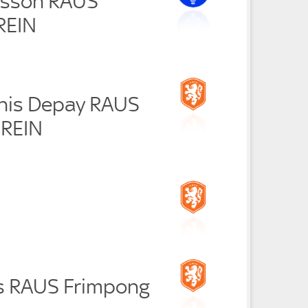
dsson RAUS
REIN
his Depay RAUS
 REIN
s RAUS Frimpong