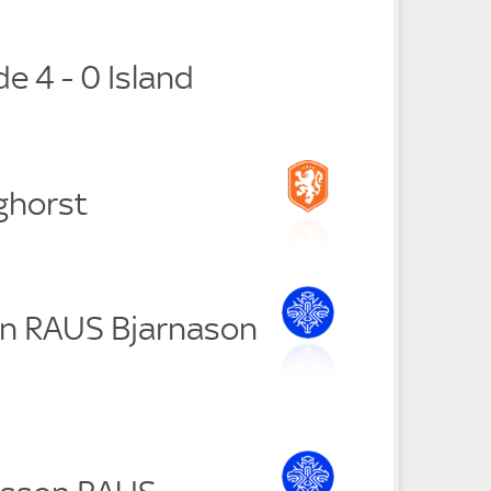
e 4 - 0 Island
ghorst
on RAUS Bjarnason