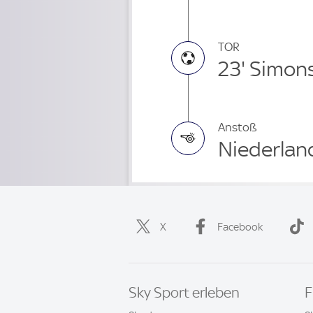
TOR
23' Simon
Anstoß
Niederland
X
Facebook
Sky Sport erleben
F