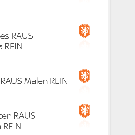
ies RAUS
a REIN
 RAUS Malen REIN
ten RAUS
 REIN