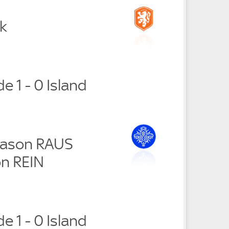
jk
e 1 - 0 Island
tason RAUS
n REIN
e 1 - 0 Island