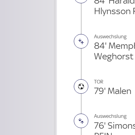
84' Haral
Hlynsson 
Auswechslung
84' Memp
Weghorst
TOR
79' Malen
Auswechslung
76' Simon