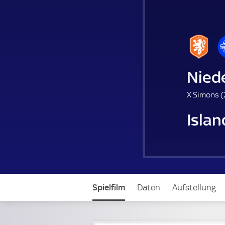
Nied
X Simons (
Islan
Spielfilm
Daten
Aufstellung