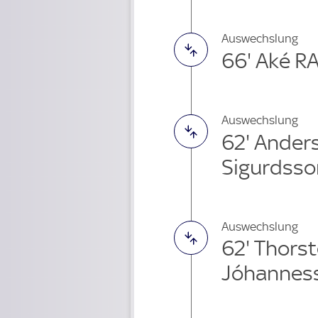
Auswechslung
66' Aké R
Auswechslung
62' Ander
Sigurdsso
Auswechslung
62' Thors
Jóhannes