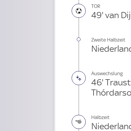
TOR
49' van Di
Zweite Halbzeit
Niederland
Auswechslung
46' Traus
Thórdarso
Halbzeit
Niederland