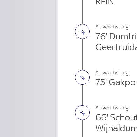
REIN
Auswechslung
76' Dumfr
Geertruid
Auswechslung
75' Gakpo
Auswechslung
66' Schou
Wijnaldum