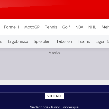
Formel 1
MotoGP
Tennis
Golf
NBA
NHL
Meh
os
Ergebnisse
Spielplan
Tabellen
Teams
Ligen 
S
SPIELENDE
P
I
E
Niederlande - Island. Länderspiel.