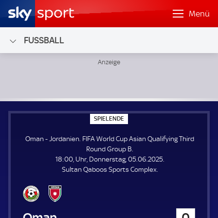
Menü
FUSSBALL
Oman - Jordanien; FIFA World Cup Asian Qualifying Third
S
SPIELENDE
P
I
Oman - Jordanien. FIFA World Cup Asian Qualifying Third
E
L
Round Group B.
E
18:00, Uhr, Donnerstag, 05.06.2025.
N
D
Sultan Qaboos Sports Complex.
E
Oman
0