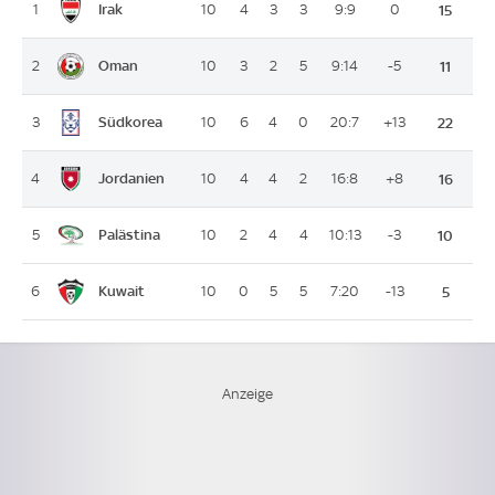
Irak
1
10
4
3
3
9:9
0
15
Oman
2
10
3
2
5
9:14
-5
11
Südkorea
3
10
6
4
0
20:7
+13
22
Jordanien
4
10
4
4
2
16:8
+8
16
Palästina
5
10
2
4
4
10:13
-3
10
Kuwait
6
10
0
5
5
7:20
-13
5