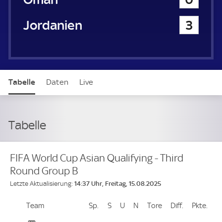
Jordanien
3
Tabelle
Daten
Live
Tabelle
FIFA World Cup Asian Qualifying - Third
Round Group B
14:37 Uhr, Freitag, 15.08.2025
Letzte Aktualisierung:
Team
Team
Sp.
Spiele
S
Siege
U
Unentschieden
N
Niederlagen
Tore
Tore
Diff.
Differenz
Pkte.
Pun
Platz