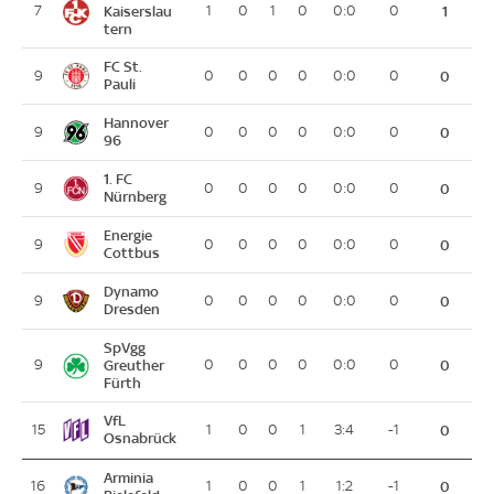
7
Kaiserslau
1
0
1
0
0:0
0
1
tern
FC St.
9
0
0
0
0
0:0
0
0
Pauli
Hannover
9
0
0
0
0
0:0
0
0
96
1. FC
9
0
0
0
0
0:0
0
0
Nürnberg
Energie
9
0
0
0
0
0:0
0
0
Cottbus
Dynamo
9
0
0
0
0
0:0
0
0
Dresden
SpVgg
9
Greuther
0
0
0
0
0:0
0
0
Fürth
VfL
15
1
0
0
1
3:4
-1
0
Osnabrück
Arminia
16
1
0
0
1
1:2
-1
0