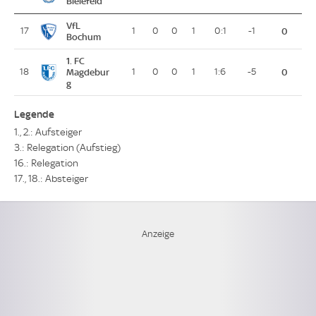
Bielefeld
VfL
17
1
0
0
1
0:1
-1
0
Bochum
1. FC
18
Magdebur
1
0
0
1
1:6
-5
0
g
Legende
1., 2.: Aufsteiger
3.: Relegation (Aufstieg)
16.: Relegation
17., 18.: Absteiger