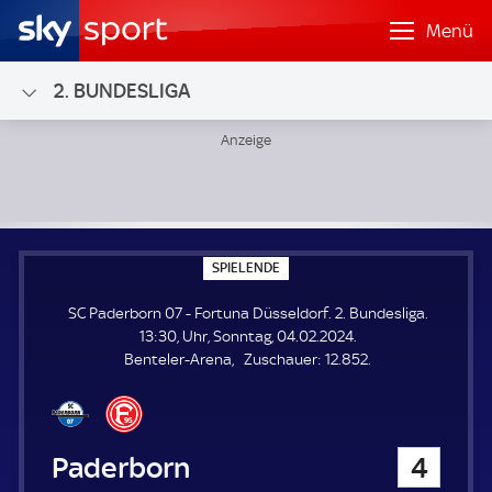
Menü
2. BUNDESLIGA
SC Paderborn 07 - Fortuna Düsseldorf; 2. Bundesliga
S
SPIELENDE
P
I
SC Paderborn 07 - Fortuna Düsseldorf. 2. Bundesliga.
E
L
13:30, Uhr, Sonntag, 04.02.2024.
E
Z
Benteler-Arena
Zuschauer:
12.852.
N
D
u
E
s
c
h
SC Paderborn 07
4
a