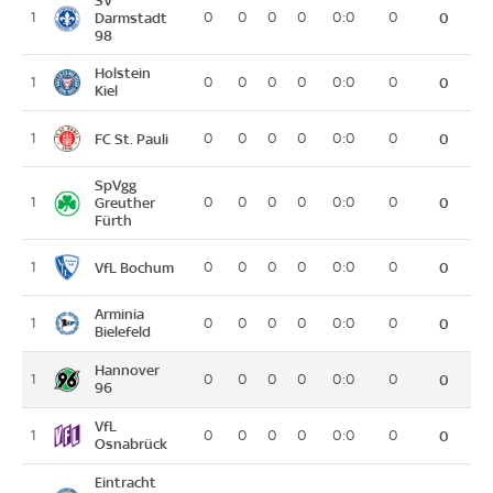
SV
1
Darmstadt
0
0
0
0
0:0
0
0
98
Holstein
1
0
0
0
0
0:0
0
0
Kiel
FC St. Pauli
1
0
0
0
0
0:0
0
0
SpVgg
1
Greuther
0
0
0
0
0:0
0
0
Fürth
VfL Bochum
1
0
0
0
0
0:0
0
0
Arminia
1
0
0
0
0
0:0
0
0
Bielefeld
Hannover
1
0
0
0
0
0:0
0
0
96
VfL
1
0
0
0
0
0:0
0
0
Osnabrück
Eintracht