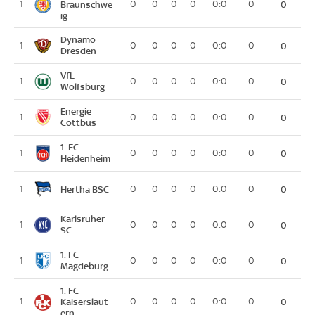
1
Braunschwe
0
0
0
0
0:0
0
0
ig
Dynamo
1
0
0
0
0
0:0
0
0
Dresden
VfL
1
0
0
0
0
0:0
0
0
Wolfsburg
Energie
1
0
0
0
0
0:0
0
0
Cottbus
1. FC
1
0
0
0
0
0:0
0
0
Heidenheim
Hertha BSC
1
0
0
0
0
0:0
0
0
Karlsruher
1
0
0
0
0
0:0
0
0
SC
1. FC
1
0
0
0
0
0:0
0
0
Magdeburg
1. FC
1
Kaiserslaut
0
0
0
0
0:0
0
0
ern