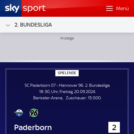
Menü
2. BUNDESLIGA
SC Paderborn 07 - Hannover 96; 2. Bundesliga
S
SPIELENDE
P
I
SC Paderborn 07 - Hannover 96. 2. Bundesliga.
E
L
18:30, Uhr, Freitag, 20.09.2024.
E
Z
Benteler-Arena
Zuschauer:
15.000.
N
D
u
E
s
c
h
SC Paderborn 07
2
a