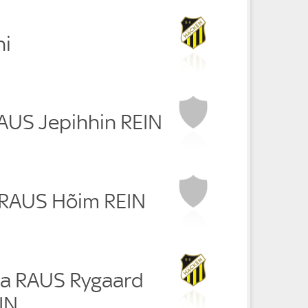
ni
RAUS Jepihhin REIN
 RAUS Hõim REIN
sa RAUS Rygaard
IN