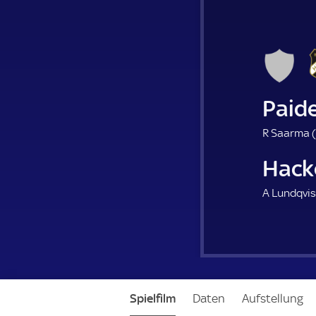
Paid
R Saarma (
Hack
A Lundqvis
Spielfilm
Daten
Aufstellung