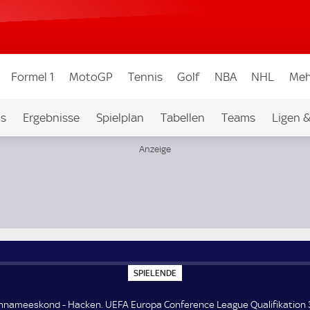
Formel 1
MotoGP
Tennis
Golf
NBA
NHL
Meh
os
Ergebnisse
Spielplan
Tabellen
Teams
Ligen 
eague Qualifikation 3. Runde
S
SPIELENDE
P
I
E
innameeskond - Hacken. UEFA Europa Conference League Qualifikation 