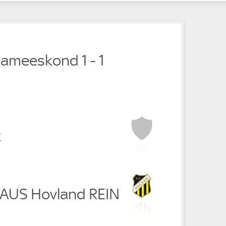
nameeskond 1 - 1
t
RAUS Hovland REIN