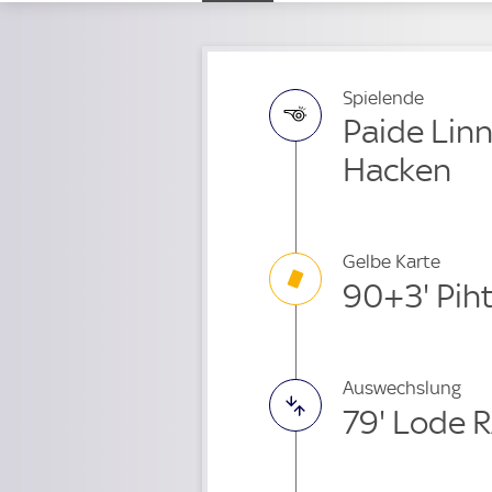
Spielende
Paide Lin
Hacken
Gelbe Karte
90+3' Pih
Auswechslung
79' Lode 