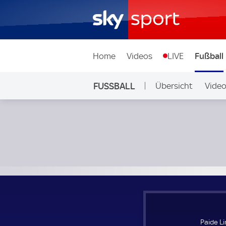
Home
Videos
LIVE
Fußball
FUSSBALL
Übersicht
Vide
Auf Sky
Paide Linnameeskond - Hacken; UEFA Europa Conference L
Paide L