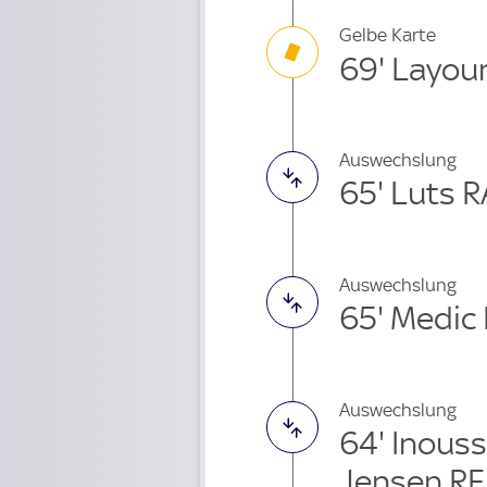
Gelbe Karte
69' Layou
Auswechslung
65' Luts 
Auswechslung
65' Medic
Auswechslung
64' Inous
Jensen RE