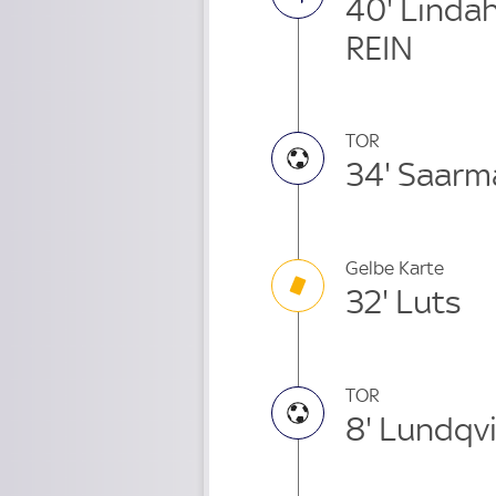
40' Lindah
REIN
TOR
34' Saarm
Gelbe Karte
32' Luts
TOR
8' Lundqv