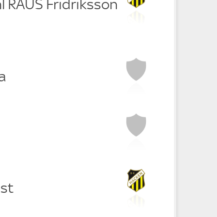
l RAUS Fridriksson
a
ist