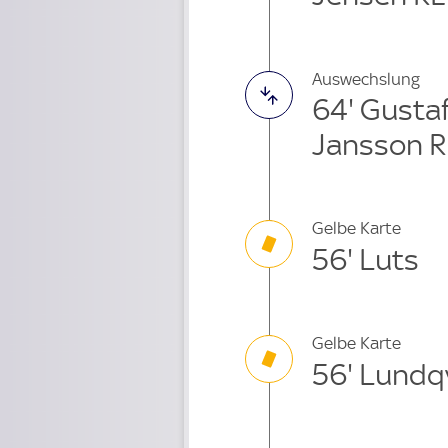
Auswechslung
64' Gusta
Jansson R
Gelbe Karte
56' Luts
Gelbe Karte
56' Lundq