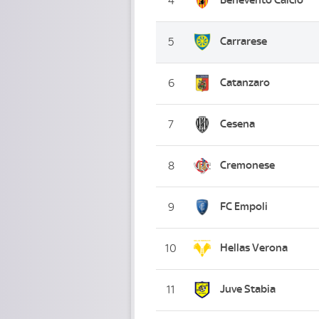
4
Carrarese
5
Catanzaro
6
Cesena
7
Cremonese
8
FC Empoli
9
Hellas Verona
10
Juve Stabia
11