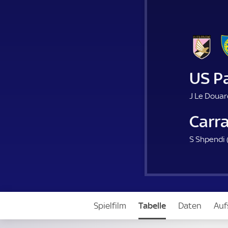
US P
J Le Douar
Carr
S Shpendi 
Spielfilm
Tabelle
Daten
Auf