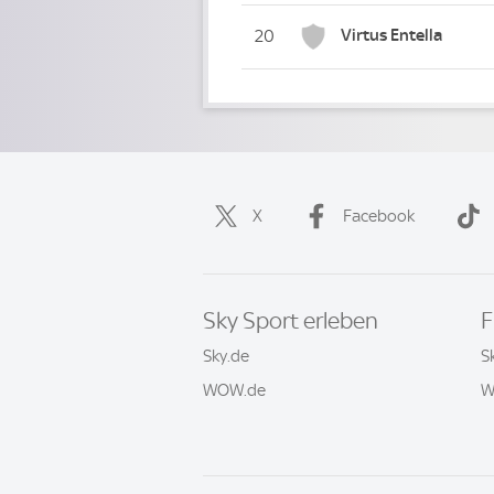
Virtus Entella
20
X
Facebook
Sky Sport erleben
F
Sky.de
S
WOW.de
W