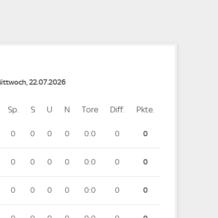
e
e
Mittwoch, 22.07.2026
Sp.
Spiele
S
Siege
U
Unentschieden
N
Niederlagen
Tore
Tore
Diff.
Differenz
Pkte.
Punkte
0
0
0
0
0:0
0
0
0
0
0
0
0:0
0
0
0
0
0
0
0:0
0
0