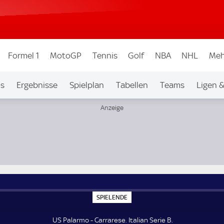
Formel 1
MotoGP
Tennis
Golf
NBA
NHL
Meh
os
Ergebnisse
Spielplan
Tabellen
Teams
Ligen 
S
SPIELENDE
P
I
E
US Palarmo - Carrarese. Italian Serie B.