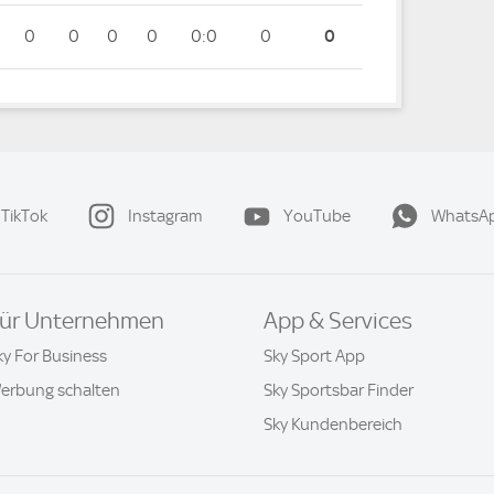
0
0
0
0
0:0
0
0
TikTok
Instagram
YouTube
WhatsA
ür Unternehmen
App & Services
ky For Business
Sky Sport App
erbung schalten
Sky Sportsbar Finder
Sky Kundenbereich