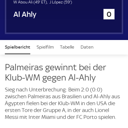
u
4
E
5
W Abou Ali (
49'
ET
)
J López (
59'
)
e
9
T
9
Al Ahly
0
r
.
.
m
m
i
i
n
n
u
u
t
t
Spielbericht
Spielfilm
Tabelle
Daten
e
e
Aufstellung
Live
Palmeiras gewinnt bei der
Klub-WM gegen Al-Ahly
Sieg nach Unterbrechung: Beim 2:0 (0:0)
zwischen Palmeiras aus Brasilien und Al-Ahly aus
Ägypten fielen bei der Klub-WM in den USA die
ersten Tore der Gruppe A, in der auch Lionel
Messi mit Inter Miami und der FC Porto spielen.