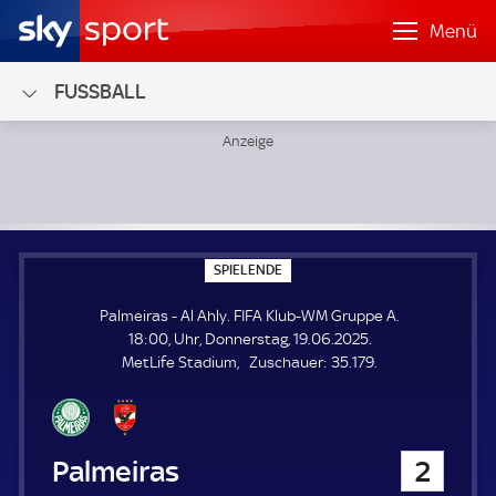
Menü
FUSSBALL
Palmeiras - Al Ahly; FIFA Klub-WM Gruppe A
S
SPIELENDE
P
I
Palmeiras - Al Ahly. FIFA Klub-WM Gruppe A.
E
L
18:00, Uhr, Donnerstag, 19.06.2025.
E
Z
MetLife Stadium
Zuschauer:
35.179.
N
D
u
E
s
c
h
Palmeiras
2
a