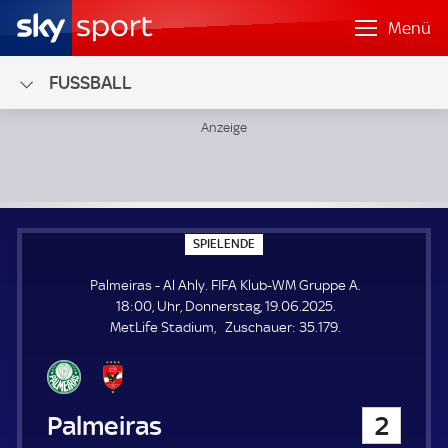
Menü
FUSSBALL
Palmeiras - Al Ahly; FIFA Klub-WM Gruppe A
S
SPIELENDE
P
I
Palmeiras - Al Ahly. FIFA Klub-WM Gruppe A.
E
L
18:00, Uhr, Donnerstag, 19.06.2025.
E
Z
MetLife Stadium
Zuschauer:
35.179.
N
D
u
E
s
c
h
Palmeiras
2
a