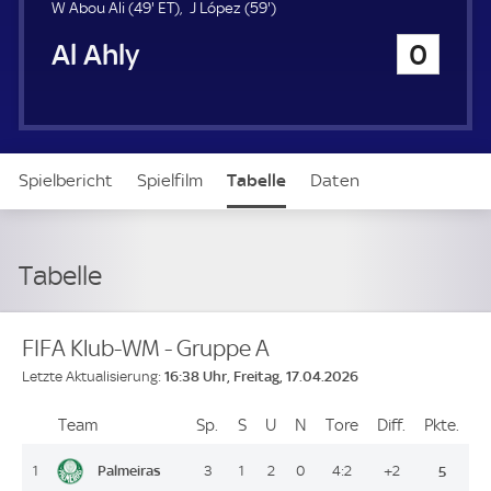
u
4
E
5
W Abou Ali (
49'
ET
)
J López (
59'
)
e
9
T
9
Al Ahly
0
r
.
.
m
m
i
i
n
n
u
u
t
t
Spielbericht
Spielfilm
Tabelle
Daten
e
e
Aufstellung
Live
Tabelle
FIFA Klub-WM - Gruppe A
16:38 Uhr, Freitag, 17.04.2026
Letzte Aktualisierung:
Team
Team
Sp.
Spiele
S
Siege
U
Unentschieden
N
Niederlagen
Tore
Tore
Diff.
Differenz
Pkte.
Pun
Platz
Palmeiras
1
3
1
2
0
4:2
+2
5