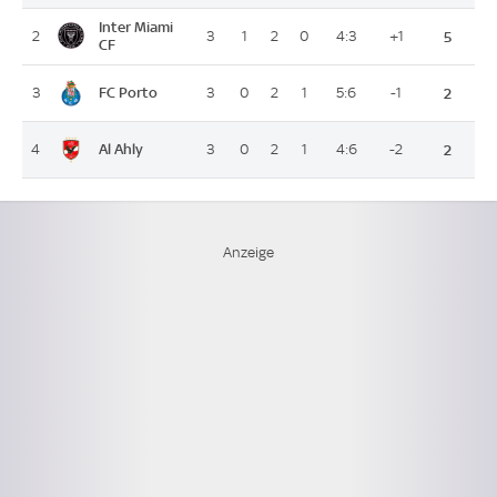
Inter Miami
2
3
1
2
0
4:3
+1
5
CF
FC Porto
3
3
0
2
1
5:6
-1
2
Al Ahly
4
3
0
2
1
4:6
-2
2