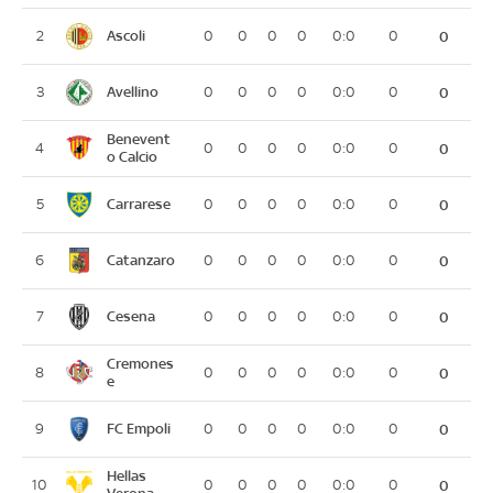
Ascoli
2
0
0
0
0
0:0
0
0
Avellino
3
0
0
0
0
0:0
0
0
Benevent
4
0
0
0
0
0:0
0
0
o Calcio
Carrarese
5
0
0
0
0
0:0
0
0
Catanzaro
6
0
0
0
0
0:0
0
0
Cesena
7
0
0
0
0
0:0
0
0
Cremones
8
0
0
0
0
0:0
0
0
e
FC Empoli
9
0
0
0
0
0:0
0
0
Hellas
10
0
0
0
0
0:0
0
0
Verona