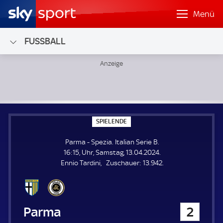
Menü
FUSSBALL
Parma - Spezia; Italian Serie B
S
SPIELENDE
P
I
Parma - Spezia. Italian Serie B.
E
L
16:15, Uhr, Samstag, 13.04.2024.
E
Z
Ennio Tardini
Zuschauer:
13.942.
N
D
u
E
s
c
h
Parma
2
a