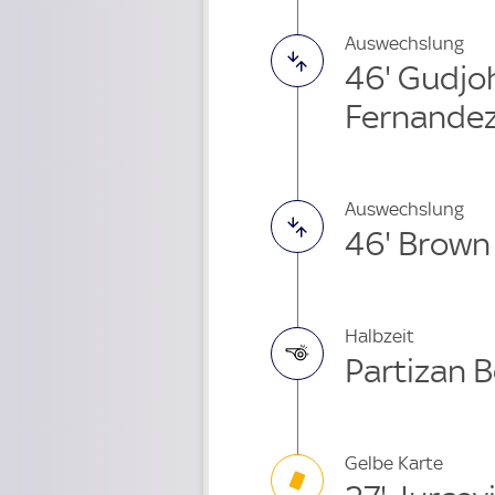
Auswechslung
46' Gudj
Fernandez
Auswechslung
46' Brown
Halbzeit
Partizan B
Gelbe Karte