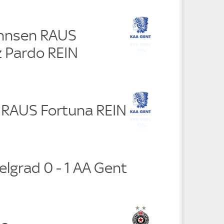
ohnsen RAUS
 Pardo REIN
 RAUS Fortuna REIN
elgrad 0 - 1 AA Gent