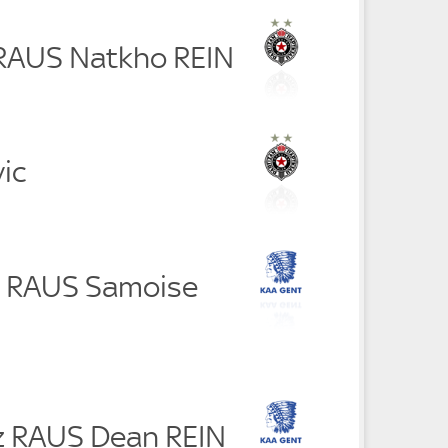
 RAUS Natkho REIN
ic
a RAUS Samoise
z RAUS Dean REIN