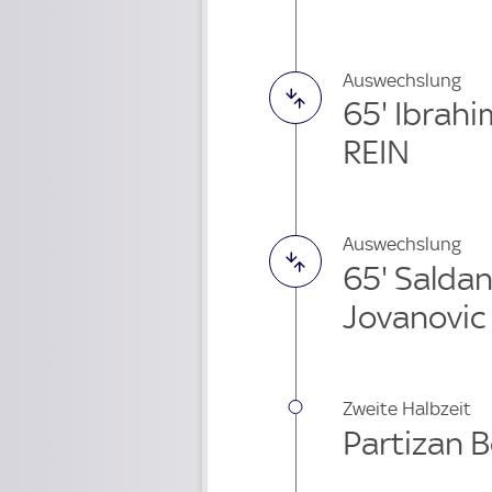
Auswechslung
65' Ibrah
REIN
Auswechslung
65' Salda
Jovanovic
Zweite Halbzeit
Partizan B