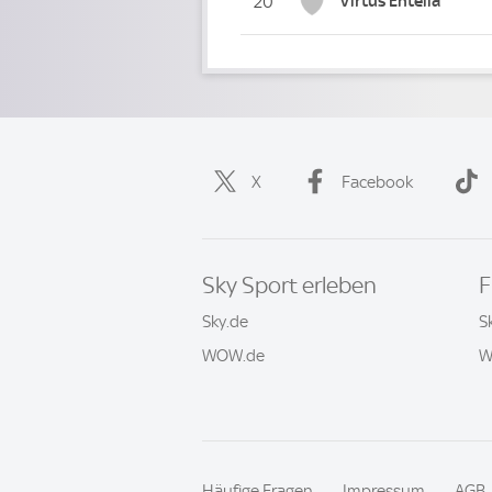
Virtus Entella
20
X
Facebook
Sky Sport erleben
F
Sky.de
S
WOW.de
W
Häufige Fragen
Impressum
AGB