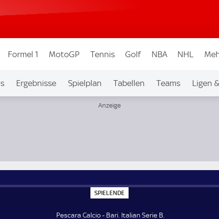
Formel 1
MotoGP
Tennis
Golf
NBA
NHL
Meh
os
Ergebnisse
Spielplan
Tabellen
Teams
Ligen 
S
SPIELENDE
P
I
E
Pescara Calcio - Bari. Italian Serie B.