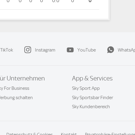
0
0
0
0
0:0
0
0
TikTok
Instagram
YouTube
WhatsA
ür Unternehmen
App & Services
ky For Business
Sky Sport App
erbung schalten
Sky Sportsbar Finder
Sky Kundenbereich
Datenschutz & Cookies
Kontakt
Privatsphäre-Einstellung