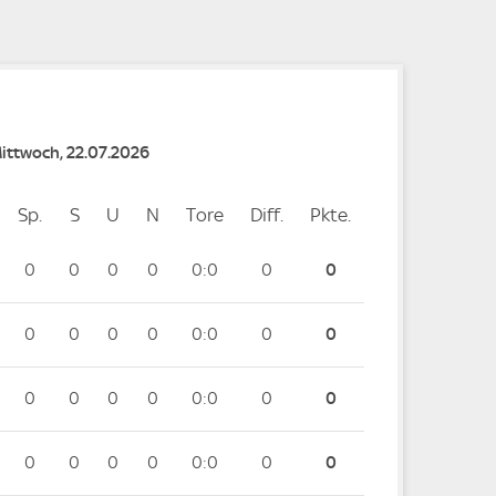
Mittwoch, 22.07.2026
Sp.
Spiele
S
Siege
U
Unentschieden
N
Niederlagen
Tore
Tore
Diff.
Differenz
Pkte.
Punkte
0
0
0
0
0:0
0
0
0
0
0
0
0:0
0
0
0
0
0
0
0:0
0
0
0
0
0
0
0:0
0
0