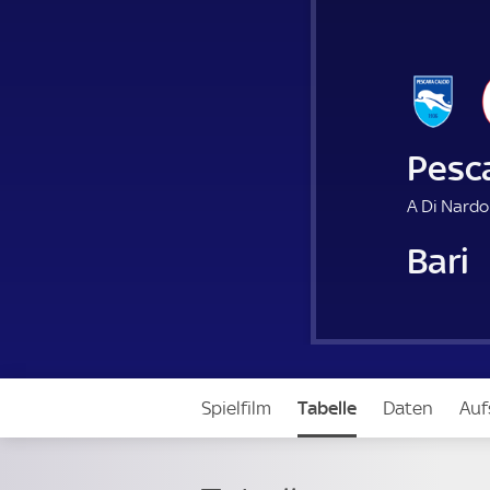
Pesca
A Di Nardo
Bari
Spielfilm
Tabelle
Daten
Auf