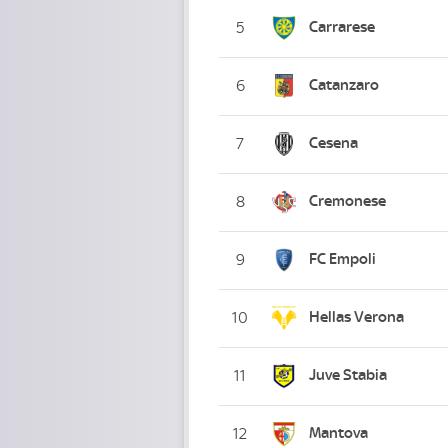
Carrarese
5
Catanzaro
6
Cesena
7
Cremonese
8
FC Empoli
9
Hellas Verona
10
Juve Stabia
11
Mantova
12