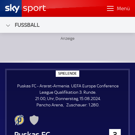
Menü
FUSSBALL
Puskas FC - Ararat-Armenia; UEFA Europa Conference Leag
S
SPIELENDE
P
I
Puskas FC - Ararat-Armenia. UEFA Europa Conference
E
L
League Qualifikation 3. Runde.
E
21:00, Uhr, Donnerstag, 15.08.2024.
N
D
Z
Pancho Arena
Zuschauer:
1.280.
E
u
s
c
h
Puskas FC
3