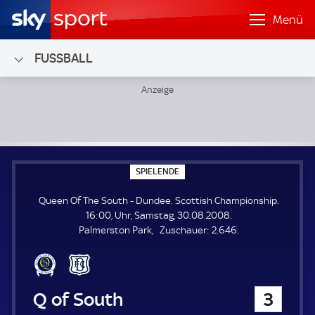
Menü
FUSSBALL
Queen Of The South - Dundee; Scottish Championship
S
SPIELENDE
P
I
Queen Of The South - Dundee. Scottish Championship.
E
L
16:00, Uhr, Samstag, 30.08.2008.
E
Z
Palmerston Park
Zuschauer:
2.646.
N
D
u
E
s
c
h
Queen Of The South
3
a