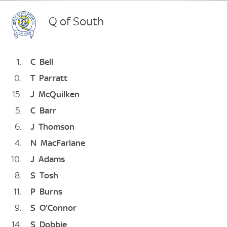
Q of South
1
C
Bell
0
T
Parratt
15
J
McQuilken
5
C
Barr
6
J
Thomson
4
N
MacFarlane
10
J
Adams
8
S
Tosh
11
P
Burns
9
S
O'Connor
14
S
Dobbie