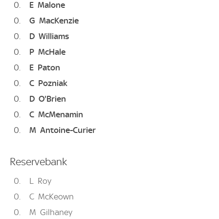
0
E
Malone
0
G
MacKenzie
0
D
Williams
0
P
McHale
0
E
Paton
0
C
Pozniak
0
D
O'Brien
0
C
McMenamin
0
M
Antoine-Curier
Reservebank
0
L
Roy
0
C
McKeown
0
M
Gilhaney