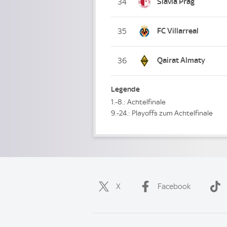
Slavia Prag
34
FC Villarreal
35
Qairat Almaty
36
Legende
1.-8.: Achtelfinale
9.-24.: Playoffs zum Achtelfinale
X
Facebook