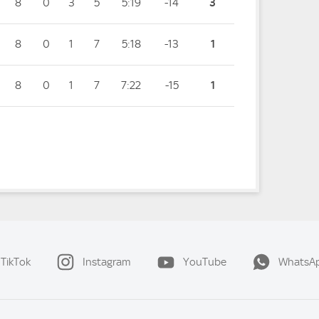
8
0
3
5
5:19
-14
3
8
0
1
7
5:18
-13
1
8
0
1
7
7:22
-15
1
TikTok
Instagram
YouTube
WhatsA