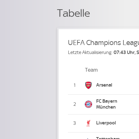
Tabelle
UEFA Champions Leag
Letzte Aktualisierung:
07:43 Uhr, 
Team
Team
Platz
Arsenal
1
FC Bayern
2
München
Liverpool
3
Tottenham