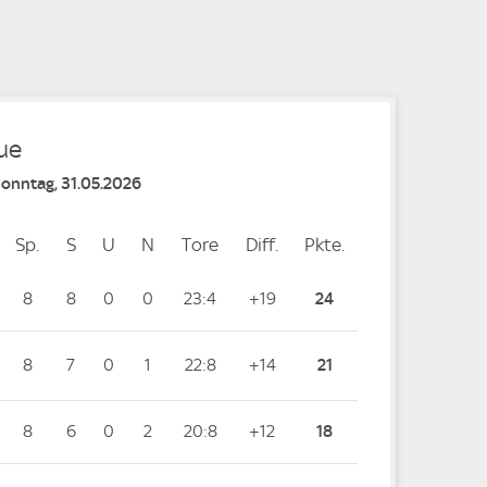
e
ue
Sonntag, 31.05.2026
Sp.
Spiele
S
Siege
U
Unentschieden
N
Niederlagen
Tore
Tore
Diff.
Differenz
Pkte.
Punkte
8
8
0
0
23:4
+19
24
8
7
0
1
22:8
+14
21
8
6
0
2
20:8
+12
18