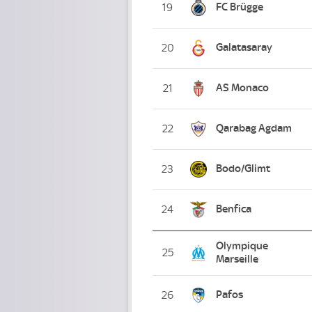
FC Brügge
19
Galatasaray
20
AS Monaco
21
Qarabag Agdam
22
Bodo/Glimt
23
Benfica
24
Olympique
25
Marseille
Pafos
26