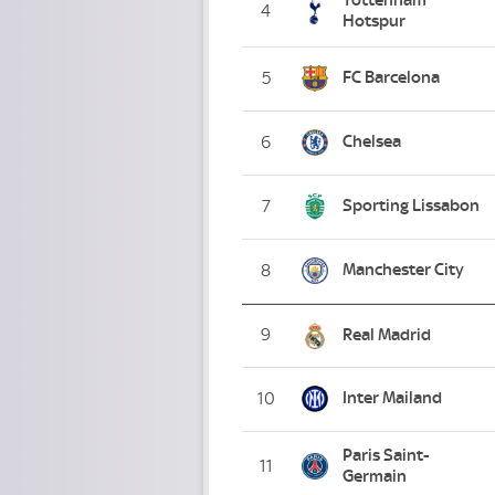
4
Hotspur
FC Barcelona
5
Chelsea
6
Sporting Lissabon
7
Manchester City
8
9
Real Madrid
Inter Mailand
10
Paris Saint-
11
Germain