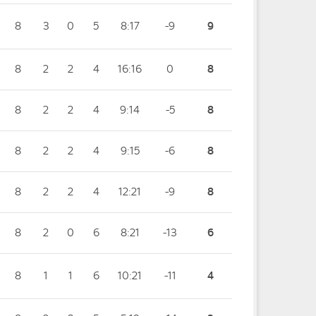
8
3
0
5
8:17
-9
9
8
2
2
4
16:16
0
8
8
2
2
4
9:14
-5
8
8
2
2
4
9:15
-6
8
8
2
2
4
12:21
-9
8
8
2
0
6
8:21
-13
6
8
1
1
6
10:21
-11
4