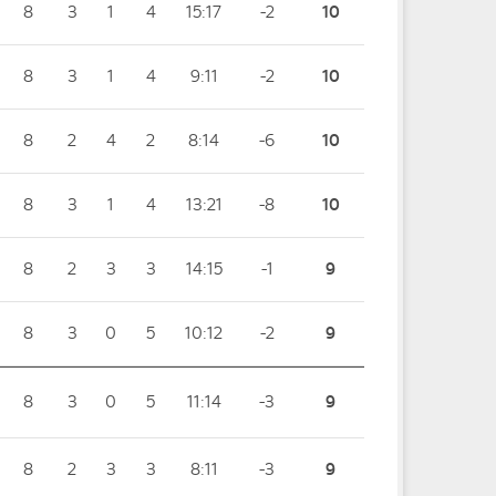
8
3
1
4
15:17
-2
10
8
3
1
4
9:11
-2
10
8
2
4
2
8:14
-6
10
8
3
1
4
13:21
-8
10
8
2
3
3
14:15
-1
9
8
3
0
5
10:12
-2
9
8
3
0
5
11:14
-3
9
8
2
3
3
8:11
-3
9