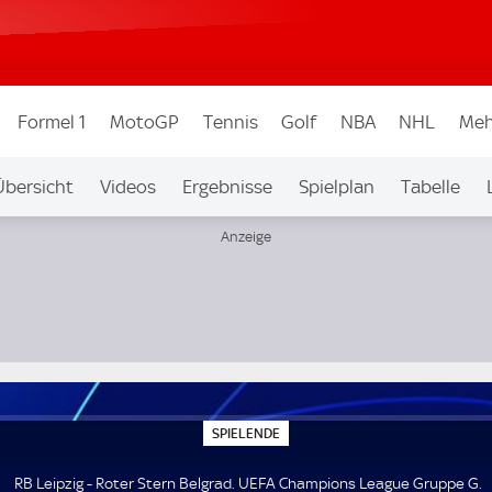
Formel 1
MotoGP
Tennis
Golf
NBA
NHL
Meh
Übersicht
Videos
Ergebnisse
Spielplan
Tabelle
 Gruppe G
S
SPIELENDE
P
I
E
RB Leipzig - Roter Stern Belgrad. UEFA Champions League Gruppe G.