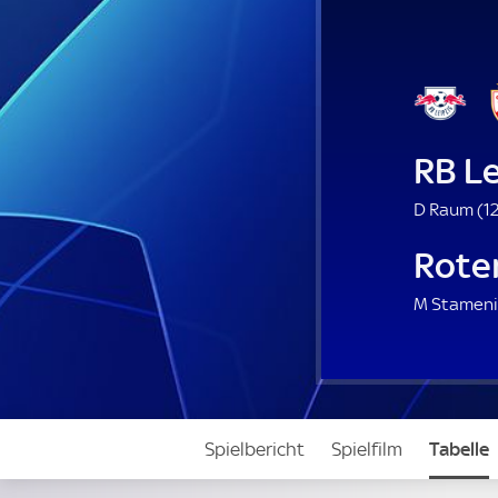
RB Le
D Raum (
12
Roter
M Stameni
Spielbericht
Spielfilm
Tabelle