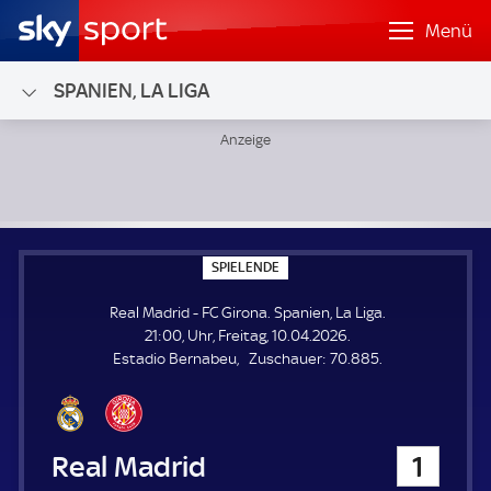
Menü
SPANIEN, LA LIGA
Real Madrid - FC Girona; Spanien, La Liga
S
SPIELENDE
P
I
Real Madrid - FC Girona. Spanien, La Liga.
E
L
21:00, Uhr, Freitag, 10.04.2026.
E
Z
Estadio Bernabeu
Zuschauer:
70.885.
N
D
u
E
s
c
h
Real Madrid
1
a