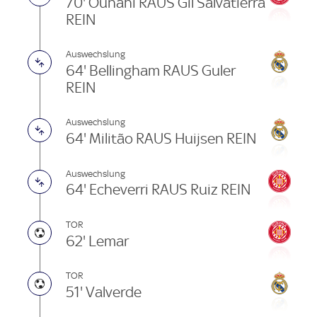
70' Ounahi RAUS Gil Salvatierra
REIN
Auswechslung
64' Bellingham RAUS Guler
REIN
Auswechslung
64' Militão RAUS Huijsen REIN
Auswechslung
64' Echeverri RAUS Ruiz REIN
TOR
62' Lemar
TOR
51' Valverde