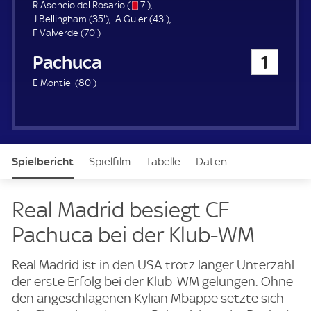
u
s
7
R Asencio del Rosario (
7'
)
e
3
/
.
4
J Bellingham (
35'
)
A Guler (
43'
)
r
7
5
o
m
3
F Valverde (
70'
)
0
.
i
.
Pachuca
1
.
m
n
m
m
i
u
i
8
E Montiel (
80'
)
i
n
t
n
0
n
u
e
u
.
u
t
t
m
t
e
e
i
e
n
Spielbericht
Spielfilm
Tabelle
Daten
u
t
e
Aufstellung
Live
Real Madrid besiegt CF
Pachuca bei der Klub-WM
Real Madrid ist in den USA trotz langer Unterzahl
der erste Erfolg bei der Klub-WM gelungen. Ohne
den angeschlagenen Kylian Mbappe setzte sich