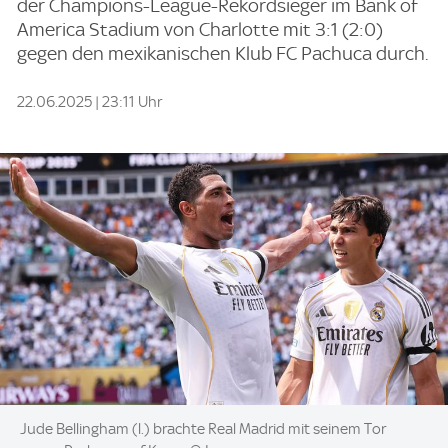
der Champions-League-Rekordsieger im Bank of
America Stadium von Charlotte mit 3:1 (2:0)
gegen den mexikanischen Klub FC Pachuca durch.
22.06.2025 | 23:11 Uhr
Image:
Jude Bellingham (l.) brachte Real Madrid mit seinem Tor