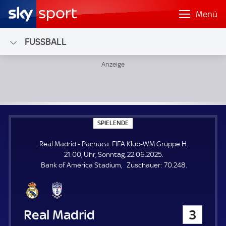
Menü
FUSSBALL
Real Madrid - Pachuca; FIFA Klub-WM Gruppe H
S
SPIELENDE
P
I
Real Madrid - Pachuca. FIFA Klub-WM Gruppe H.
E
L
21:00, Uhr, Sonntag, 22.06.2025.
E
Z
Bank of America Stadium
Zuschauer:
70.248.
N
D
u
E
s
c
h
Real Madrid
3
a