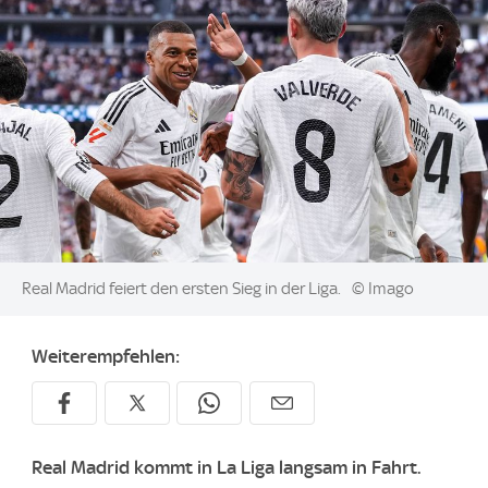
Image:
Real Madrid feiert den ersten Sieg in der Liga.
© Imago
Weiterempfehlen:
Real Madrid kommt in La Liga langsam in Fahrt.