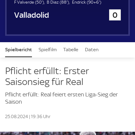
u
5
8
9
F Valverde (
50'
)
B Diaz (
88'
)
Endrick (
90+6'
)
e
0
8
6
Real Valladolid
0
r
.
.
.
m
m
m
i
i
i
n
n
n
u
u
u
t
t
t
Spielbericht
Spielfilm
Tabelle
Daten
e
e
e
Aufstellung
Live
Pflicht erfüllt: Erster
Saisonsieg für Real
Pflicht erfüllt: Real feiert ersten Liga-Sieg der
Saison
25.08.2024 | 19:36 Uhr