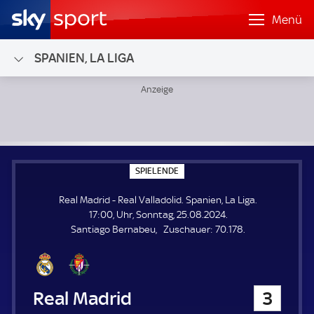
Menü
SPANIEN, LA LIGA
Real Madrid - Real Valladolid; Spanien, La Liga
S
SPIELENDE
P
I
Real Madrid - Real Valladolid. Spanien, La Liga.
E
L
17:00, Uhr, Sonntag, 25.08.2024.
E
Z
Santiago Bernabeu
Zuschauer:
70.178.
N
D
u
E
s
c
h
Real Madrid
3
a