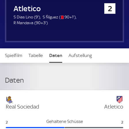
u
Atletico Madrid
2
e
r
9
s
9
S Dias Lino (
9'
)
S Ñíguez (
90+1'
)
.
9
/
1
R Mandava (
90+3'
)
m
3
o
.
i
.
m
n
m
i
u
i
n
t
n
u
Spielfilm
Tabelle
Daten
Aufstellung
e
u
t
t
e
e
Live
Daten
Verteidigung
Real Sociedad
Atletico
Real Sociedad:
Atl
Gehaltene Schüsse
2
2