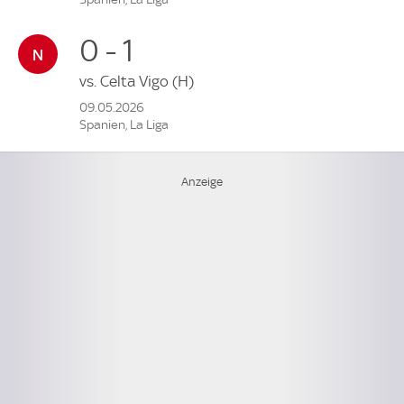
0 - 1
vs.
Celta Vigo
(H)
09.05.2026
Spanien, La Liga