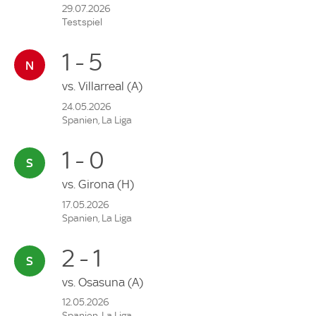
29.07.2026
Testspiel
1 - 5
vs.
Villarreal
(A)
24.05.2026
Spanien, La Liga
1 - 0
vs.
Girona
(H)
17.05.2026
Spanien, La Liga
2 - 1
vs.
Osasuna
(A)
12.05.2026
Spanien, La Liga