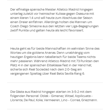
Der elfmalige spanische Meister Atletico Madrid hingegen
unterlag zuletzt vor heimischer Kulisse gegen Osasuna mit
einem klaren 1:4 und will heute zum Abschluss der Saison
einen Dreier einfahren. Allerdings holten die Mannen um
Coach Diego Simeone aus den letzten vier Liga-Begegnungen
zwölf Punkte und gelten heute als leicht favorisiert.
Heute geht es für beide Mannschaften im wahrsten Sinne des
Wortes um die goldene Ananas. Denn unabhängig vom
heutigen Ergebnis kann tabellarisch für beide Teams nichts
mehr passieren. Während Atletico Madrid mit 73 Punkten den
Platz 4 in der spanischen Eliteklasse fest in der Hand hat,
sicherte sich Real Sociedad nach dem 2:0-Sieg am
vergangenen Spieltag über Real Betis Sevilla Rang 6.
Die Gäste aus Madrid hingegen starten im 3-5-2 mit dem
folgenden Personal: Oblak - Gimenez, Witsel, Azpilicueta -
Llorente, De Paul, Koke, Vermeeren, Lino - Correa, Griezmann.