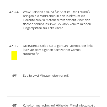
45'+4'
Wow! Beinahe das 2:0 für Atletico. Den Freistoß
bringen die Madrilenen in den Rückraum, wo
Llorente aus 20 Metern direkt abzieht. Aber den
flachen Schuss ins linke Eck kann Remiro mit den
Fingerspitzen zur Ecke klären.
45'+2'
Die nächste Gelbe Karte geht an Pacheco, der links
kurz vor dem eigenen Sechzehner Correa
runterreißt.
45'
Es gibt zwei Minuten oben drauf.
45'
Koke kommt rechts auf Höhe der Mittellinie zu spät