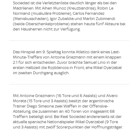
Sociedad ist die Verletztenliste deutlich länger als bei den
Madrilenen. Mit Aihen Munoz (Kreuzbandriss), Robin Le
Normand (muskuläre Probleme), Carlos Fernandez
(Meniskusschaden), Igor Zubeldia und Martin Zubimendi
(beide Oberschenkelprobleme) stehen heute fünf Akteure bei
den Hausherren nicht zur Verfügung.
Das Hinspiel am 9. Spieltag konnte Atletico dank eines Last-
Minute-Treffers von Antoine Griezmann mit einem knappen
2:1 für sich entscheiden. Zuvor brachte Samuel Lino in der
ersten Halbzeit die Rojiblancos in Front, ehe Mikel Oyarzabal
im zweiten Durchgang ausglich.
Mit Antoine Griezmann (16 Tore und 6 Assists) und Alvaro
Morata (15 Tore und 3 Assists) besitzt der argentinische
Trainer Diego Simeone zwei Waffen in der Offensive-
Abteilung, die zusammen an 40 Toren von insgesamt 68
Treffern beteiligt sind. Bei Real Sociedad andererseits ist der
aktuelle spanische Nationalspieler Mikel Oyarzabal (9 Tore
und 3 Assists) mit zwölf Scorerpunkten der Hoffnungsträger.