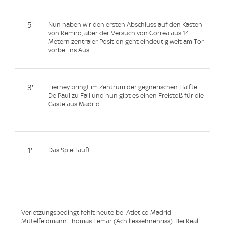
5'
Nun haben wir den ersten Abschluss auf den Kasten
von Remiro, aber der Versuch von Correa aus 14
Metern zentraler Position geht eindeutig weit am Tor
vorbei ins Aus.
3'
Tierney bringt im Zentrum der gegnerischen Hälfte
De Paul zu Fall und nun gibt es einen Freistoß für die
Gäste aus Madrid.
1'
Das Spiel läuft.
Verletzungsbedingt fehlt heute bei Atletico Madrid
Mittelfeldmann Thomas Lemar (Achillessehnenriss). Bei Real