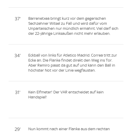
37'
Barrenetxea bringt kurz vor dem gegerischen
Sechzehner Witsel zu Fall und wird dafür vom
Unparteiischen nur mündlich ermahnt. Viel darf sich
der 22-jährige Linksaußen nicht mehr erlauben.
34'
Eckball von links für Atletico Madrid. Correa tritt zur
Ecke an. Die Flanke findet direkt den Weg ins Tor.
Aber Remiro passt da gut auf und kann den Ball in
höchster Not vor der Linie wegfausten.
31'
Kein Elfmeter! Der VAR entscheidet auf kein
Handspiel!
29'
Nun kommt nach einer Flanke aus dem rechten