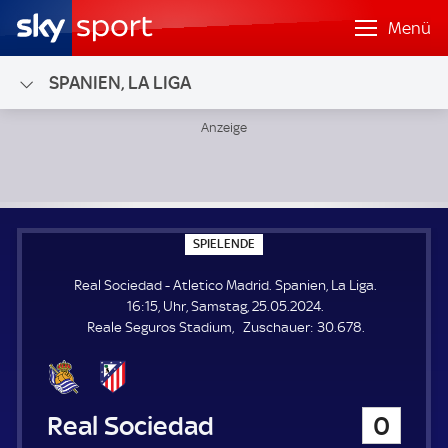
Menü
SPANIEN, LA LIGA
Real Sociedad - Atletico Madrid; Spanien, La Liga
S
SPIELENDE
P
I
Real Sociedad - Atletico Madrid. Spanien, La Liga.
E
L
16:15, Uhr, Samstag, 25.05.2024.
E
Z
Reale Seguros Stadium
Zuschauer:
30.678.
N
D
u
E
s
c
h
Real Sociedad
0
a