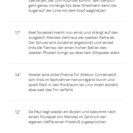
Zakharyan, der zum Kopfball kommt. Sein Versuch
geht genau ins lange Eck, aber Griezmann kann die
Kugel auf der Linie mit dem Kopf wegkratzen.
17'
Real Sociedad macht nun ernst und drängt auf den
Ausgleich. Mendez zieht aus der zweiten Reihe ab.
Der Schuss wird zunächst abgeblockt und landet
links bei Tierney, der einen hohen Ball an den
zweiten Pfosten bringt, wo aber kein Mitspieler steht.
14'
Wieder eine dicke Chance für Atletico. Correa setzt
sich links im Sechzehner hervorragend durch und
spielt flach in den Rückraum, wo Lino direkt abzieht,
aber weit das Tor verfehlt.
12'
De Paul liegt wieder am Boden und bekommt nach
einem Foulspiel von Mendez im Zentrum der
eigenen Hälfte einen Freistoß zugesprochen.