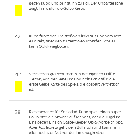
gegen Kubo und bringt ihn zu Fall. Der Unparteiische
zeigt ihm dafür die Gelbe Karte.
42'
Kubo führt den Freistoß von links aus und versucht
es direkt, aber den zu zentralen scharfen Schuss
kann Oblak wegboxen.
41'
Vermeeren grätscht rechts in der eigenen Hälfte
Tierney von der Seite um und holt sich dafür die
erste Gelbe Karte des Spiels, die absolut vertretbar
ist.
38'
Riesenchance für Sociedad. Kubo spielt einen super
Ball hinter die Abwehr auf Mendez, der die Kugel im
Eins gegen Eins an Gäste-Keeper Oblak vorbeichippt.
Aber Azpilicueta geht dem Ball nach und kann ihn in
aller höchster Not vor der Linie wegkratzen.