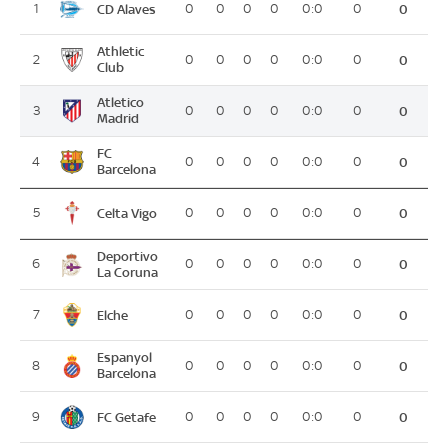
CD Alaves
1
0
0
0
0
0:0
0
0
Athletic
2
0
0
0
0
0:0
0
0
Club
Atletico
3
0
0
0
0
0:0
0
0
Madrid
FC
4
0
0
0
0
0:0
0
0
Barcelona
Celta Vigo
5
0
0
0
0
0:0
0
0
Deportivo
6
0
0
0
0
0:0
0
0
La Coruna
Elche
7
0
0
0
0
0:0
0
0
Espanyol
8
0
0
0
0
0:0
0
0
Barcelona
FC Getafe
9
0
0
0
0
0:0
0
0