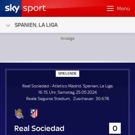
Menü
SPANIEN, LA LIGA
Real Sociedad - Atletico Madrid; Spanien, La Liga
S
SPIELENDE
P
I
Real Sociedad - Atletico Madrid. Spanien, La Liga.
E
L
16:15, Uhr, Samstag, 25.05.2024.
E
Z
Reale Seguros Stadium
Zuschauer:
30.678.
N
D
u
E
s
c
h
Real Sociedad
0
a