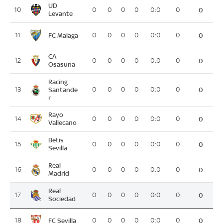
UD
10
0
0
0
0
0:0
0
0
Levante
FC Malaga
11
0
0
0
0
0:0
0
0
CA
12
0
0
0
0
0:0
0
0
Osasuna
Racing
13
Santande
0
0
0
0
0:0
0
0
r
Rayo
14
0
0
0
0
0:0
0
0
Vallecano
Betis
15
0
0
0
0
0:0
0
0
Sevilla
Real
16
0
0
0
0
0:0
0
0
Madrid
Real
17
0
0
0
0
0:0
0
0
Sociedad
FC Sevilla
18
0
0
0
0
0:0
0
0