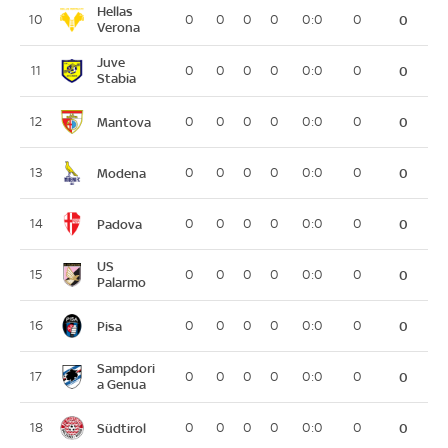
Hellas
10
0
0
0
0
0:0
0
0
Verona
Juve
11
0
0
0
0
0:0
0
0
Stabia
Mantova
12
0
0
0
0
0:0
0
0
Modena
13
0
0
0
0
0:0
0
0
Padova
14
0
0
0
0
0:0
0
0
US
15
0
0
0
0
0:0
0
0
Palarmo
Pisa
16
0
0
0
0
0:0
0
0
Sampdori
17
0
0
0
0
0:0
0
0
a Genua
Südtirol
18
0
0
0
0
0:0
0
0