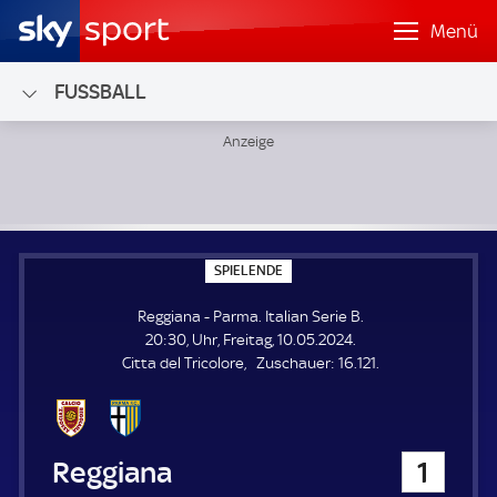
Menü
FUSSBALL
Reggiana - Parma; Italian Serie B
S
SPIELENDE
P
I
Reggiana - Parma. Italian Serie B.
E
L
20:30, Uhr, Freitag, 10.05.2024.
E
Z
Citta del Tricolore
Zuschauer:
16.121.
N
D
u
E
s
c
h
Reggiana
1
a