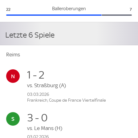
Reims:
RC 
Balleroberungen
22
7
Letzte 6 Spiele
Reims
1 - 2
vs.
Straßburg
(A)
03.03.2026
Frankreich, Coupe de France Viertelfinale
3 - 0
vs.
Le Mans
(H)
03.02.2026