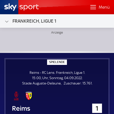
Menü
FRANKREICH, LIGUE 1
Reims - RC Lens; Frankreich, Ligue 1
S
SPIELENDE
P
I
Reims - RC Lens. Frankreich, Ligue 1.
E
L
15:00, Uhr, Sonntag, 04.09.2022.
E
Z
Stade Auguste-Delaune
Zuschauer:
15.761.
N
D
u
E
s
c
h
Reims
1
a