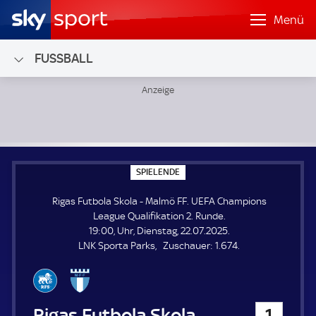
Menü
FUSSBALL
Rigas Futbola Skola - Malmö FF; UEFA Champions League Qu
S
SPIELENDE
P
I
Rigas Futbola Skola - Malmö FF. UEFA Champions
E
L
League Qualifikation 2. Runde.
E
19:00, Uhr, Dienstag, 22.07.2025.
N
D
Z
LNK Sporta Parks
Zuschauer:
1.674.
E
u
s
c
h
Rigas Futbola Skola
1