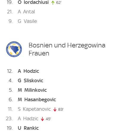
19
O
Iordachiusi
62'
62. minute
21
A
Antal
9
G
Vasile
Bosnien und Herzegowina
Frauen
12
A
Hodzic
4
G
Sliskovic
5
M
Milinkovic
6
M
Hasanbegovic
11
S
Kapetanovic
83'
83. minute
23
A
Hadzic
45'
45. minute
19
U
Rankic