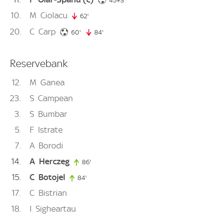
45+3'
10
M
Ciolacu
62'
62. minute
20
C
Carp
60. minute
60'
84'
84. minute
Reservebank
12
M
Ganea
23
S
Campean
3
S
Bumbar
5
F
Istrate
7
A
Borodi
14
A
Herczeg
86'
86. minute
15
C
Botojel
84'
84. minute
17
C
Bistrian
18
I
Sigheartau