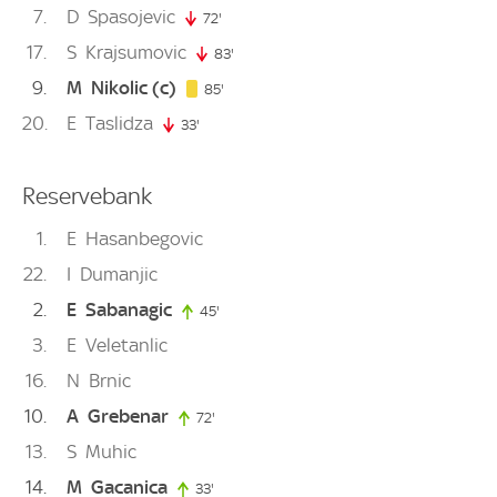
7
D
Spasojevic
72'
72. minute
17
S
Krajsumovic
83'
83. minute
9
M
Nikolic
(c)
85. minute
85'
20
E
Taslidza
33'
33. minute
Reservebank
1
E
Hasanbegovic
22
I
Dumanjic
2
E
Sabanagic
45'
45. minute
3
E
Veletanlic
16
N
Brnic
10
A
Grebenar
72'
72. minute
13
S
Muhic
14
M
Gacanica
33'
33. minute