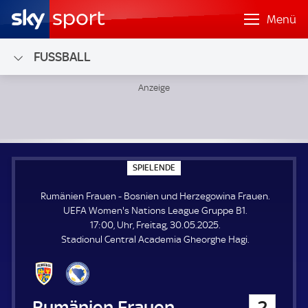
Menü
FUSSBALL
Rumänien Frauen - Bosnien und Herzegowina Frauen; UEF
S
SPIELENDE
P
I
Rumänien Frauen - Bosnien und Herzegowina Frauen.
E
L
UEFA Women's Nations League Gruppe B1.
E
17:00, Uhr, Freitag, 30.05.2025.
N
D
Stadionul Central Academia Gheorghe Hagi.
E
Rumänien Frauen
2