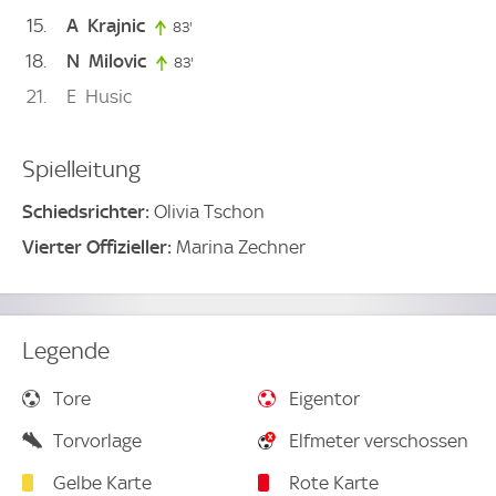
15
A
Krajnic
83'
83. minute
18
N
Milovic
83'
83. minute
21
E
Husic
Spielleitung
Schiedsrichter:
Olivia Tschon
Vierter Offizieller:
Marina Zechner
Legende
Tore
Eigentor
Torvorlage
Elfmeter verschossen
Gelbe Karte
Rote Karte