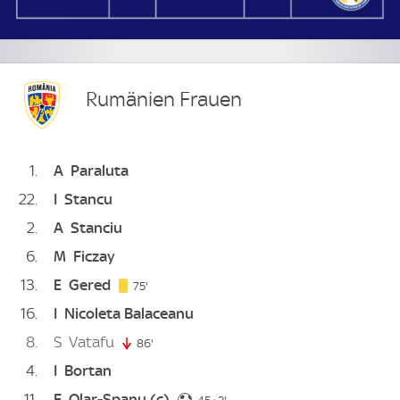
Rumänien Frauen
1
A
Paraluta
22
I
Stancu
2
A
Stanciu
6
M
Ficzay
13
E
Gered
75. minute
75'
16
I
Nicoleta Balaceanu
8
S
Vatafu
86'
86. minute
4
I
Bortan
11
F
Olar-Spanu
(c)
48. minute