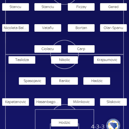
Stancu
Stanciu
Ficzay
Gered
Nicoleta Balaceanu
Vatafu
Bortan
Olar-Spanu
Ciolacu
Carp
Taslidza
Nikolic
Krajsumovic
Spasojevic
Rankic
Hadzic
Kapetanovic
Hasanbegovic
Milinkovic
Sliskovic
Hodzic
Bosnien und Herzegowina Frauen
4-3-3