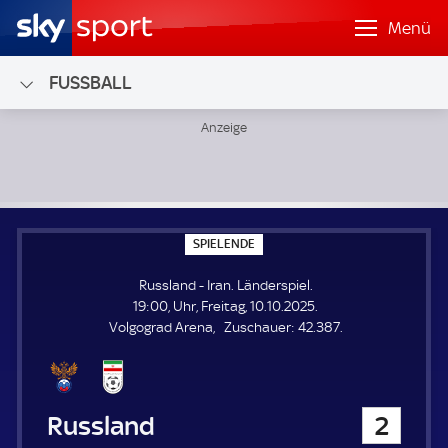
Menü
FUSSBALL
Russland - Iran; Länderspiel
S
SPIELENDE
P
I
Russland - Iran. Länderspiel.
E
L
19:00, Uhr, Freitag, 10.10.2025.
E
Z
Volgograd Arena
Zuschauer:
42.387.
N
D
u
E
s
c
h
Russland
2
a