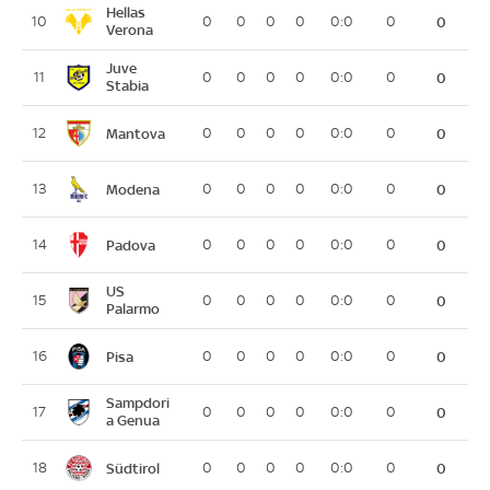
Hellas
10
0
0
0
0
0:0
0
0
Verona
Juve
11
0
0
0
0
0:0
0
0
Stabia
Mantova
12
0
0
0
0
0:0
0
0
Modena
13
0
0
0
0
0:0
0
0
Padova
14
0
0
0
0
0:0
0
0
US
15
0
0
0
0
0:0
0
0
Palarmo
Pisa
16
0
0
0
0
0:0
0
0
Sampdori
17
0
0
0
0
0:0
0
0
a Genua
Südtirol
18
0
0
0
0
0:0
0
0