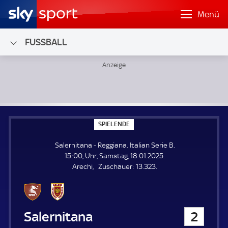
Menü
FUSSBALL
Salernitana - Reggiana; Italian Serie B
S
SPIELENDE
P
I
Salernitana - Reggiana. Italian Serie B.
E
L
15:00, Uhr, Samstag, 18.01.2025.
E
Z
Arechi
Zuschauer:
13.323.
N
D
u
E
s
c
h
Salernitana
2
a