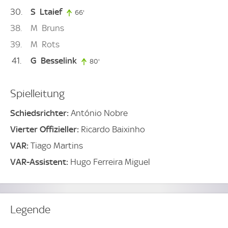
30
S
Ltaief
66'
66. minute
38
M
Bruns
39
M
Rots
41
G
Besselink
80'
80. minute
Spielleitung
Schiedsrichter:
António Nobre
Vierter Offizieller:
Ricardo Baixinho
VAR:
Tiago Martins
VAR-Assistent:
Hugo Ferreira Miguel
Legende