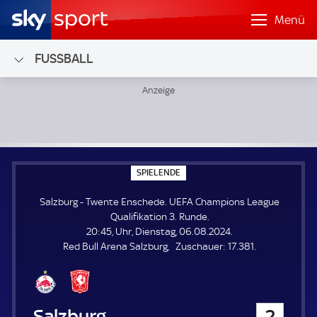
Menü
FUSSBALL
Salzburg - Twente Enschede; UEFA Champions League Quali
S
SPIELENDE
P
I
Salzburg - Twente Enschede. UEFA Champions League
E
L
Qualifikation 3. Runde.
E
20:45, Uhr, Dienstag, 06.08.2024.
N
D
Z
Red Bull Arena Salzburg
Zuschauer:
17.381.
E
u
s
c
h
Salzburg
2