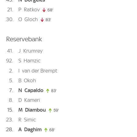
21
P
Ratkov
68'
68. minute
30
O
Gloch
83'
83. minute
Reservebank
41
J
Krumrey
92
S
Hamzic
2
I
van der Brempt
5
B
Okoh
7
N
Capaldo
83'
83. minute
8
D
Kameri
15
M
Diambou
59'
59. minute
23
R
Simic
28
A
Daghim
68'
68. minute