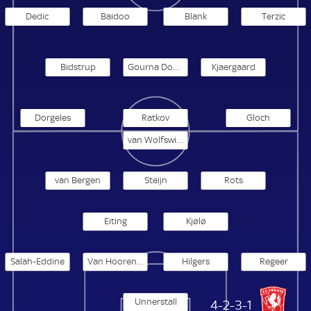
Dedic
Baidoo
Blank
Terzic
Bidstrup
Gourna Douath
Kjaergaard
Dorgeles
Ratkov
Gloch
van Wolfswinkel
van Bergen
Steijn
Rots
Eiting
Kjølø
Salah-Eddine
Van Hoorenbeeck
Hilgers
Regeer
Unnerstall
Twente Enschede
4-2-3-1