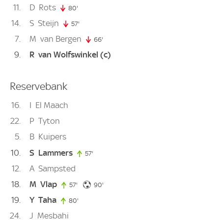
11
D
Rots
80'
80. minute
14
S
Steijn
57'
57. minute
7
M
van Bergen
66'
66. minute
9
R
van Wolfswinkel
(c)
Reservebank
16
I
El Maach
22
P
Tyton
5
B
Kuipers
10
S
Lammers
57'
57. minute
12
A
Sampsted
18
M
Vlap
90. minute
57'
57. minute
90'
19
Y
Taha
80'
80. minute
24
J
Mesbahi