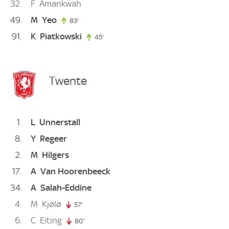
32
F
Amankwah
49
M
Yeo
83'
83. minute
91
K
Piatkowski
45'
45. minute
Twente
1
L
Unnerstall
8
Y
Regeer
2
M
Hilgers
17
A
Van Hoorenbeeck
34
A
Salah-Eddine
4
M
Kjølø
57'
57. minute
6
C
Eiting
80'
80. minute