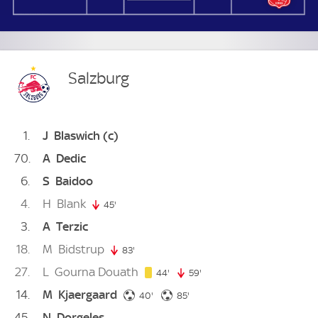
Salzburg
1
J
Blaswich
(c)
70
A
Dedic
6
S
Baidoo
4
H
Blank
45'
45. minute
3
A
Terzic
18
M
Bidstrup
83'
83. minute
27
L
Gourna Douath
44. minute
44'
59'
59. minute
14
M
Kjaergaard
40. minute
85. minute
40'
85'
45
N
Dorgeles