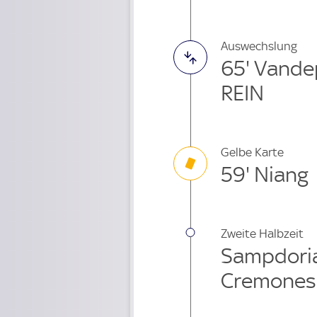
Auswechslung
65' Vande
REIN
Gelbe Karte
59' Niang
Zweite Halbzeit
Sampdoria
Cremones