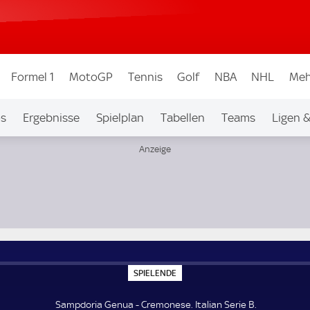
Formel 1
MotoGP
Tennis
Golf
NBA
NHL
Meh
os
Ergebnisse
Spielplan
Tabellen
Teams
Ligen 
S
SPIELENDE
P
I
E
Sampdoria Genua - Cremonese. Italian Serie B.