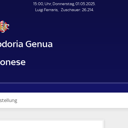
L
15:00, Uhr, Donnerstag, 01.05.2025.
E
Z
Luigi Ferraris
Zuschauer:
26.214.
N
D
u
E
s
c
h
a
doria Genua
u
e
r
onese
stellung