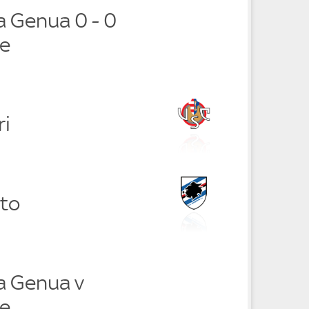
 Genua 0 - 0
e
ri
tto
a Genua v
e