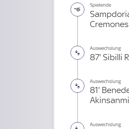
Spielende
Sampdoria
Cremones
Auswechslung
87' Sibill
Auswechslung
81' Bened
Akinsanmi
Auswechslung