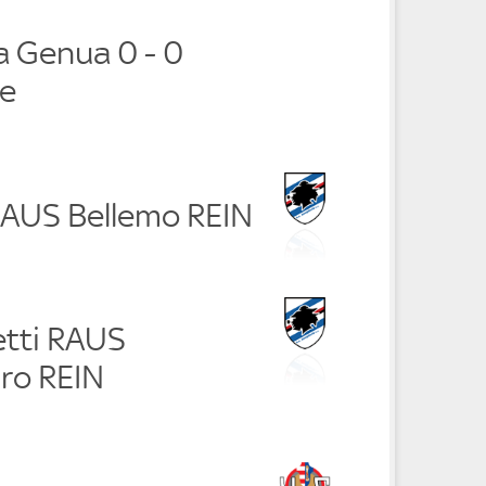
 Genua 0 - 0
e
i RAUS Bellemo REIN
etti RAUS
ro REIN