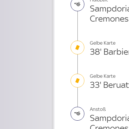
Sampdoria
Cremones
Gelbe Karte
38' Barbie
Gelbe Karte
33' Berua
Anstoß
Sampdori
Cremones