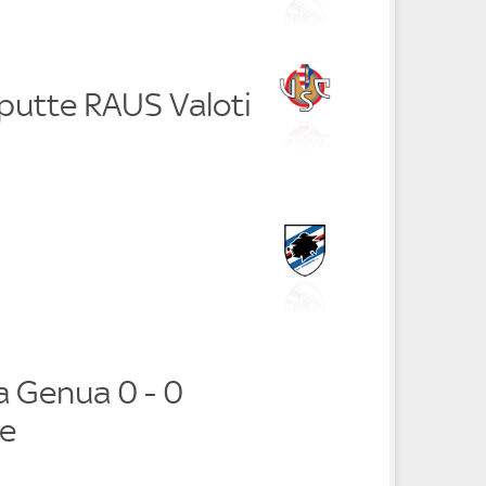
putte RAUS Valoti
 Genua 0 - 0
e