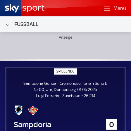
Menü
FUSSBALL
Sampdoria Genua - Cremonese; Italian Serie B
S
SPIELENDE
P
I
Sampdoria Genua - Cremonese. Italian Serie B.
E
L
15:00, Uhr, Donnerstag, 01.05.2025.
E
Z
Luigi Ferraris
Zuschauer:
26.214.
N
D
u
E
s
c
h
Sampdoria Genua
0
a