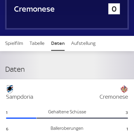
u
Cremonese
0
e
r
Spielfilm
Tabelle
Daten
Aufstellung
Daten
Verteidigung
Sampdoria
Cremonese
Sampdoria:
Cre
Gehaltene Schüsse
1
3
Sampdoria:
Cr
Balleroberungen
6
1