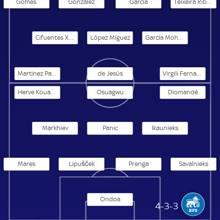
Gomes
González
García
Teixeira Ribeiro
Cifuentes Xalmet
López Míguez
García Mohedano
Martinez Palau
de Jesús
Virgili Fernandez
Herve Kouadio
Osuagwu
Diomandé
Markhiev
Panic
Ikaunieks
Mares
Lipušček
Prenga
Savalnieks
Ondoa
Rigas Futbola Skola
4-3-3