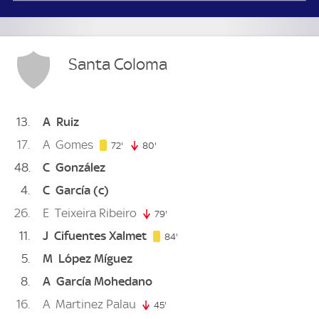
Santa Coloma
13
A
Ruiz
17
A
Gomes
72. minute
72'
80'
80. minute
48
C
González
4
C
García
(c)
26
E
Teixeira Ribeiro
79'
79. minute
11
J
Cifuentes Xalmet
84. minute
84'
5
M
López Míguez
8
A
García Mohedano
16
A
Martinez Palau
45'
45. minute