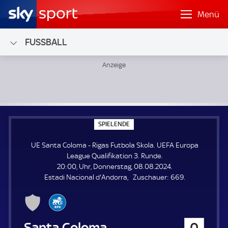
Menü
FUSSBALL
UE Santa Coloma - Rigas Futbola Skola; UEFA Europa Leagu
S
SPIELENDE
P
I
UE Santa Coloma - Rigas Futbola Skola. UEFA Europa
E
L
League Qualifikation 3. Runde.
E
20:00, Uhr, Donnerstag, 08.08.2024.
N
D
Z
Estadi Nacional d'Andorra
Zuschauer:
669.
E
u
s
c
h
UE Santa Coloma
0