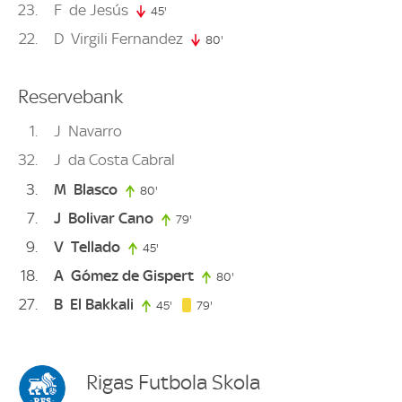
23
F
de Jesús
45'
45. minute
22
D
Virgili Fernandez
80'
80. minute
Reservebank
1
J
Navarro
32
J
da Costa Cabral
3
M
Blasco
80'
80. minute
7
J
Bolivar Cano
79'
79. minute
9
V
Tellado
45'
45. minute
18
A
Gómez de Gispert
80'
80. minute
27
B
El Bakkali
79. minute
45'
45. minute
79'
Rigas Futbola Skola