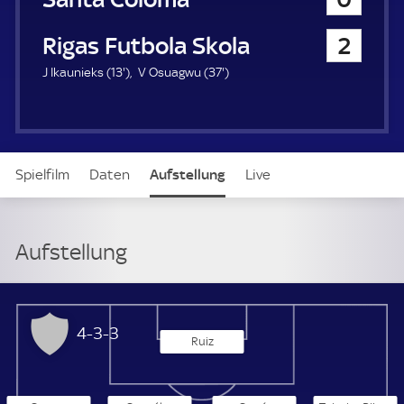
a
u
Rigas Futbola Skola
2
e
r
1
3
J Ikaunieks (
13'
)
V Osuagwu (
37'
)
3
7
.
.
m
m
i
i
n
n
Spielfilm
Daten
Aufstellung
Live
u
u
t
t
e
e
Aufstellung
UE Santa Coloma
4-3-3
Ruiz