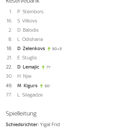
Reservebank
1
P
Steinbors
16
S
Vilkovs
2
D
Balodis
8
L
Odisharia
18
D
Zelenkovs
90+3'
93. minute
21
E
Stuglis
22
D
Lemajic
71'
71. minute
30
H
Njie
49
M
Kigurs
60'
60. minute
77
L
Silagadze
Spielleitung
Schiedsrichter:
Yigal Frid