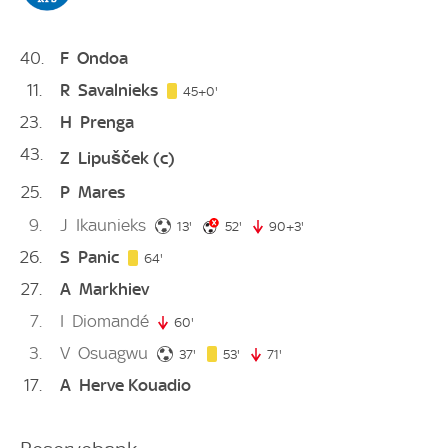
40
F
Ondoa
11
R
Savalnieks
45. minute
45+0'
23
H
Prenga
43
Z
Lipušček
(c)
25
P
Mares
9
J
Ikaunieks
13. minute
52. minute
13'
52'
90+3'
93. minute
26
S
Panic
64. minute
64'
27
A
Markhiev
7
I
Diomandé
60'
60. minute
3
V
Osuagwu
37. minute
53. minute
37'
53'
71'
71. minute
17
A
Herve Kouadio