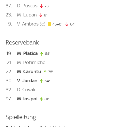
37
D
Puscas
75'
75. minute
23
M
Lupan
81'
81. minute
9
V
Ambros
(c)
45. minute
45+0'
64'
64. minute
Reservebank
19
M
Platica
64'
64. minute
21
M
Potirniche
22
M
Caruntu
75'
75. minute
30
V
Jardan
64'
64. minute
32
D
Covali
97
M
Iosipoi
81'
81. minute
Spielleitung