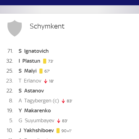
Schymkent
71
S
Ignatovich
32
I
Plastun
73. minute
73'
25
S
Malyi
67. minute
67'
23
T
Erlanov
18'
18. minute
22
S
Astanov
8
A
Tagybergen
(c)
83'
83. minute
19
Y
Makarenko
5
G
Suyumbayev
83'
83. minute
10
J
Yakhshiboev
91. minute
90+1'