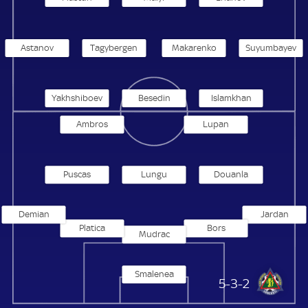
Astanov
Tagybergen
Makarenko
Suyumbayev
Yakhshiboev
Besedin
Islamkhan
Ambros
Lupan
Puscas
Lungu
Douanla
Demian
Jardan
Platica
Bors
Mudrac
Smalenea
Petrocub-Hincesti
5-3-2