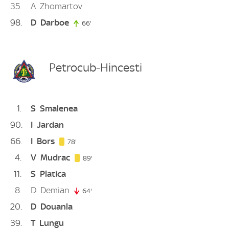
35
A
Zhomartov
98
D
Darboe
66'
66. minute
Petrocub-Hincesti
1
S
Smalenea
90
I
Jardan
66
I
Bors
78. minute
78'
4
V
Mudrac
89. minute
89'
11
S
Platica
8
D
Demian
64'
64. minute
20
D
Douanla
39
T
Lungu