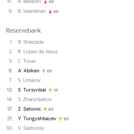
41
A
Besedin
66'
66. minute
9
B
Islamkhan
66'
66. minute
Reservebank
1
B
Shaizada
2
R
Lopes de Jesus
3
C
Tovar
6
A
Abiken
66'
66. minute
7
S
Umarov
13
S
Tursynbai
18'
18. minute
14
S
Zharynbetov
17
Z
Sehovic
83'
83. minute
21
Y
Tungyshbayev
83'
83. minute
30
V
Sadovsky