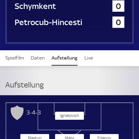
h
Ordabassy Schymkent
0
a
u
Petrocub-Hincesti
0
e
r
Spielfilm
Daten
Aufstellung
Live
Aufstellung
Ordabassy Schymkent
3-4-3
Ignatovich
Plastun
Malyi
Erlanov