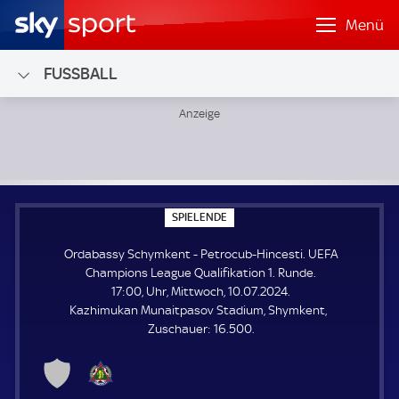
Menü
FUSSBALL
Ordabassy Schymkent - Petrocub-Hincesti; UEFA Champion
S
SPIELENDE
P
I
Ordabassy Schymkent - Petrocub-Hincesti. UEFA
E
L
Champions League Qualifikation 1. Runde.
E
17:00, Uhr, Mittwoch, 10.07.2024.
N
D
Kazhimukan Munaitpasov Stadium, Shymkent
E
Z
Zuschauer:
16.500.
u
s
c