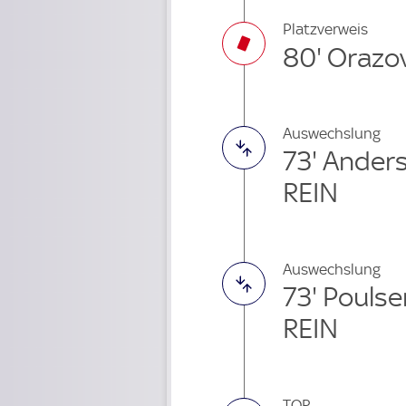
Platzverweis
80' Orazo
Auswechslung
73' Ander
REIN
Auswechslung
73' Pouls
REIN
TOR