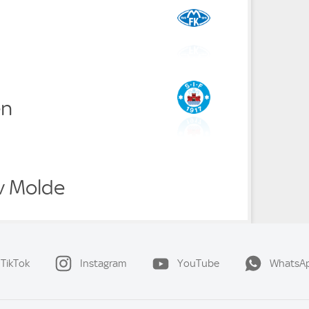
en
v Molde
TikTok
Instagram
YouTube
WhatsA