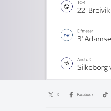
TOR
22' Breivik
Elfmeter
3' Adams
Anstoß
Silkeborg 
X
Facebook