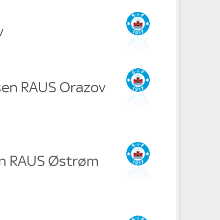
v
sen RAUS Orazov
en RAUS Østrøm