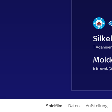
Silke
T Adamsen
Mold
E Breivik (
2
Spielfilm
Daten
Aufstellung