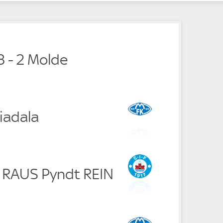
e
e
3 - 2 Molde
iadala
e RAUS Pyndt REIN