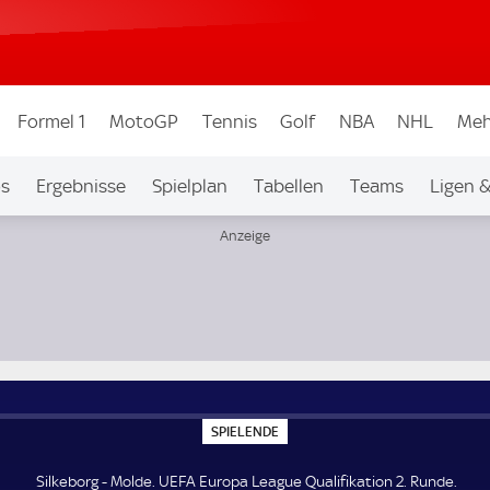
Formel 1
MotoGP
Tennis
Golf
NBA
NHL
Meh
os
Ergebnisse
Spielplan
Tabellen
Teams
Ligen 
unde
S
SPIELENDE
P
I
E
Silkeborg - Molde. UEFA Europa League Qualifikation 2. Runde.