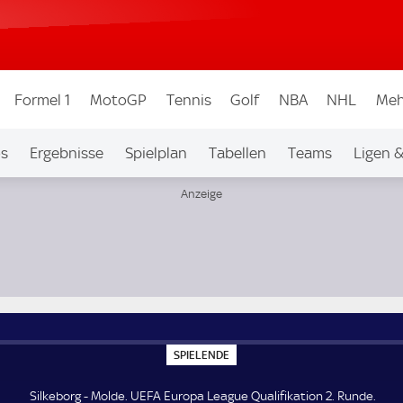
Formel 1
MotoGP
Tennis
Golf
NBA
NHL
Meh
os
Ergebnisse
Spielplan
Tabellen
Teams
Ligen 
unde
S
SPIELENDE
P
I
E
Silkeborg - Molde. UEFA Europa League Qualifikation 2. Runde.