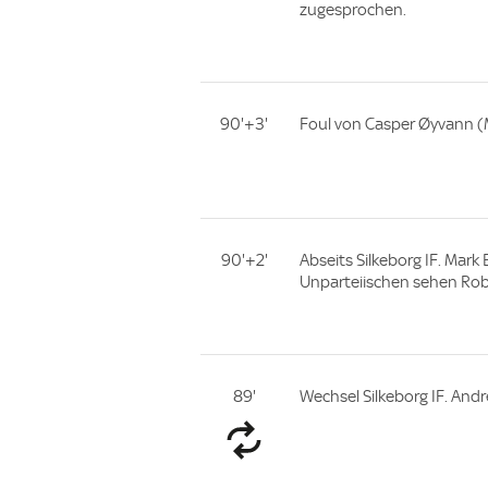
zugesprochen.
90'+3'
Foul von Casper Øyvann (
90'+2'
Abseits Silkeborg IF. Mark 
Unparteiischen sehen Rob
89'
Wechsel Silkeborg IF. And