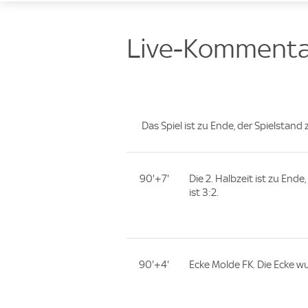
Live-Kommenta
Das Spiel ist zu Ende, der Spielstand 
90'+7'
Die 2. Halbzeit ist zu End
ist 3:2.
90'+4'
Ecke Molde FK. Die Ecke wu