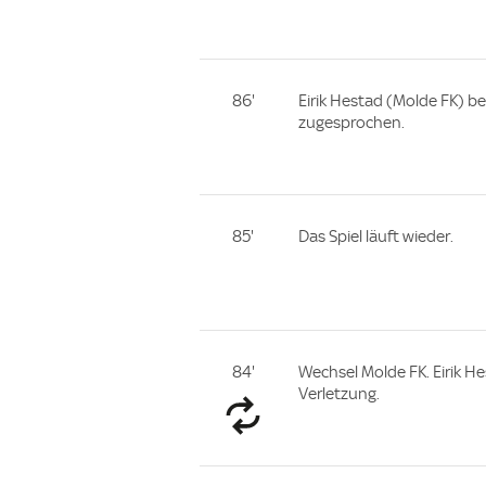
86'
Eirik Hestad (Molde FK) b
zugesprochen.
85'
Das Spiel läuft wieder.
84'
Wechsel Molde FK. Eirik He
Verletzung.