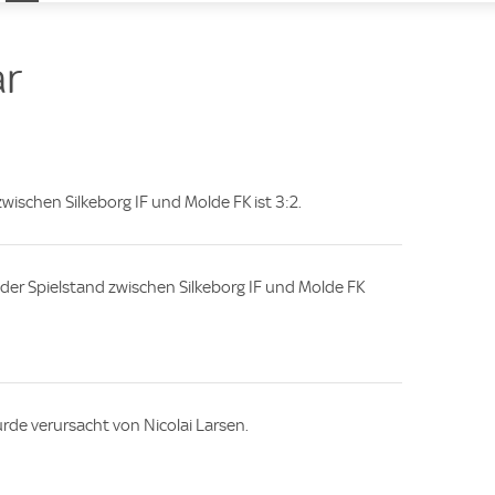
e
e
r
zwischen Silkeborg IF und Molde FK ist 3:2.
e, der Spielstand zwischen Silkeborg IF und Molde FK
rde verursacht von Nicolai Larsen.