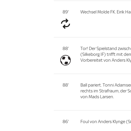
89'
Wechsel Molde FK. Eirik H
88'
Tor! Der Spielstand zwisch
(Silkeborg IF) trifft mit 
Vorbereitet von Anders Kl
88'
Ball pariert. Tonni Adamse
rechts im Strafraum, der S
von Mads Larsen.
86'
Foul von Anders Klynge (Si