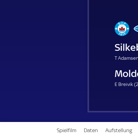
Silke
T Adamsen
Mold
E Breivik (
2
Spielfilm
Daten
Aufstellung