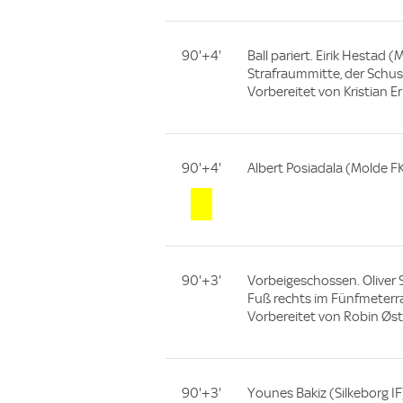
90'+4'
Ball pariert. Eirik Hestad
Strafraummitte, der Schuss
Vorbereitet von Kristian Er
90'+4'
Albert Posiadala (Molde FK
90'+3'
Vorbeigeschossen. Oliver 
Fuß rechts im Fünfmeterr
Vorbereitet von Robin Øst
90'+3'
Younes Bakiz (Silkeborg I