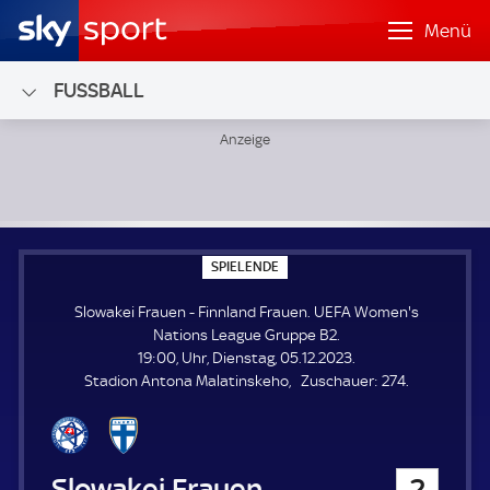
Menü
FUSSBALL
Slowakei Frauen - Finnland Frauen; UEFA Women's Nation
S
SPIELENDE
P
I
Slowakei Frauen - Finnland Frauen. UEFA Women's
E
L
Nations League Gruppe B2.
E
19:00, Uhr, Dienstag, 05.12.2023.
N
D
Z
Stadion Antona Malatinskeho
Zuschauer:
274.
E
u
s
c
h
Slowakei Frauen
2