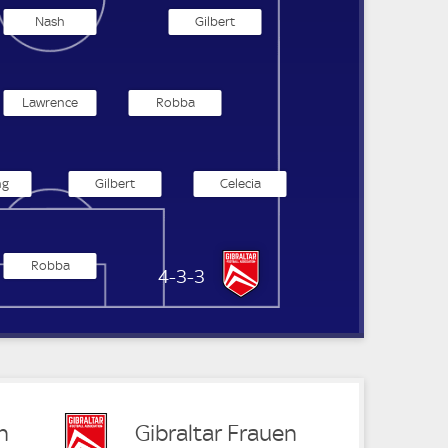
Nash
Gilbert
Lawrence
Robba
ng
Gilbert
Celecia
Robba
Gibraltar Frauen
4-3-3
n
Gibraltar Frauen