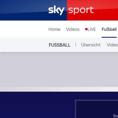
Home
Videos
LIVE
Fußball
FUSSBALL
Übersicht
Vide
Auf Sky
Slowakei Frauen - Gibraltar Frauen; UEFA Women's Natio
Sl