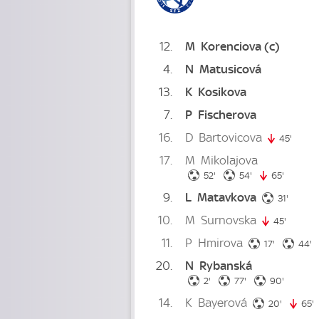
12
M
Korenciova
(c)
4
N
Matusicová
13
K
Kosikova
7
P
Fischerova
16
D
Bartovicova
45'
45. mi
17
M
Mikolajova
52. minute
54. minute
52'
54'
65'
65. min
9
L
Matavkova
31. min
31'
10
M
Surnovska
45'
45. min
11
P
Hmirova
17. minute
4
17'
44'
20
N
Rybanská
2. minute
77. minute
90. min
2'
77'
90'
14
K
Bayerová
20. minu
20'
65'
6