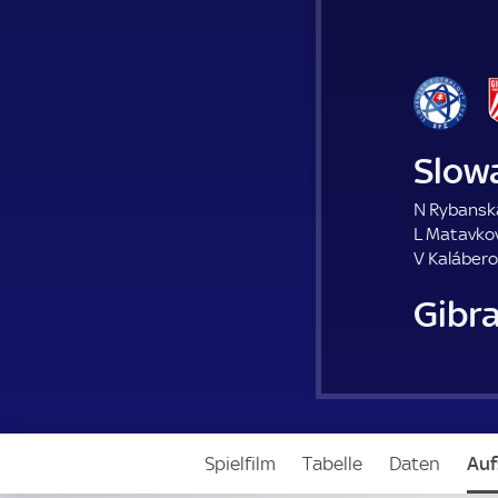
Slow
N Rybansk
L Matavkov
V Kalábero
Gibra
Spielfilm
Tabelle
Daten
Auf