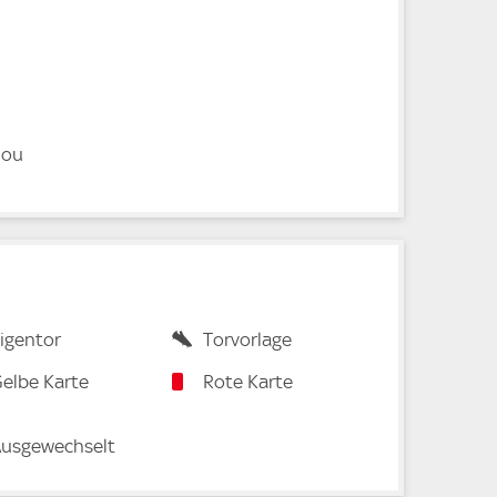
iou
igentor
Torvorlage
elbe Karte
Rote Karte
usgewechselt