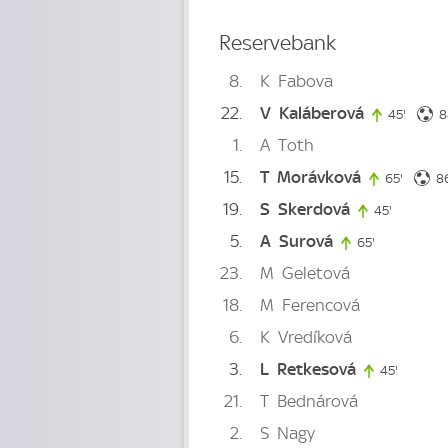
Reservebank
8
K
Fabova
22
V
Kaláberová
45'
45. mi
8
1
A
Toth
15
T
Morávková
65'
65. min
8
19
S
Skerdová
45'
45. minut
5
A
Surová
65'
65. minute
23
M
Geletová
18
M
Ferencová
6
K
Vredíková
3
L
Retkesová
45'
45. minu
21
T
Bednárová
2
S
Nagy