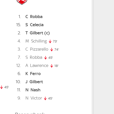
1
C
Robba
15
S
Celecia
2
T
Gilbert
(c)
4
M
Schilling
73'
73. minute
3
C
Pizzarello
nute
74'
74. minute
7
S
Robba
45'
45. minute
ute
12
A
Lawrence
18'
18. minute
ute
6
K
Ferro
ute
10
J
Gilbert
4. minute
45'
45. minute
11
N
Nash
9
N
Victor
45'
45. minute
ute
te
5. minute