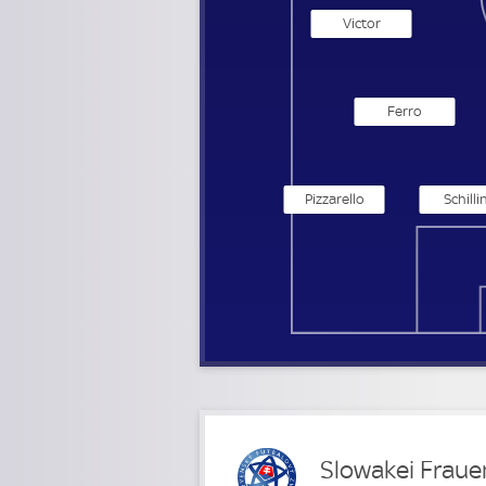
Victor
Ferro
Pizzarello
Schilli
Slowakei Fraue