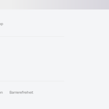
pp
en
Barrierefreiheit