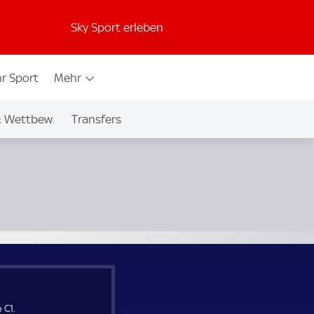
Sky Sport erleben
r Sport
Mehr
& Wettbew.
Transfers
 C1.