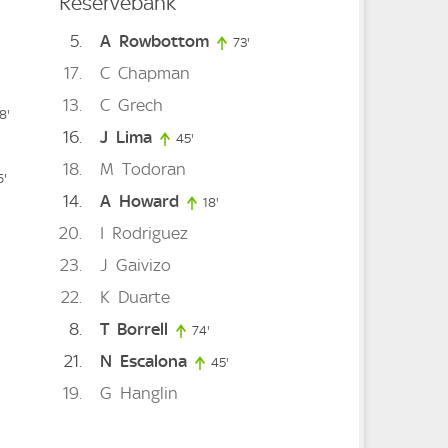
Reservebank
5
A
Rowbottom
73'
73. minute
17
C
Chapman
13
C
Grech
88. minute
nute
8'
16
J
Lima
45'
45. minute
18
M
Todoran
86. minute
ute
6'
14
A
Howard
18'
18. minute
e
20
I
Rodriguez
23
J
Gaivizo
22
K
Duarte
8
T
Borrell
74'
74. minute
21
N
Escalona
45'
45. minute
te
19
G
Hanglin