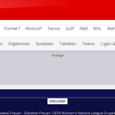
Formel 1
MotoGP
Tennis
Golf
NBA
NHL
Meh
os
Ergebnisse
Spielplan
Tabellen
Teams
Ligen 
ns League Gruppe C1
S
SPIELENDE
P
I
E
owakei Frauen - Gibraltar Frauen. UEFA Women's Nations League Gruppe