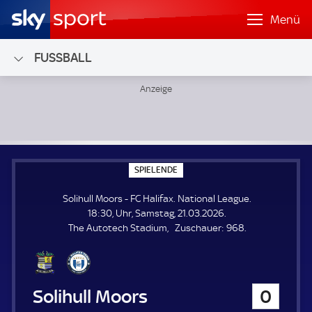
Menü
FUSSBALL
Solihull Moors - FC Halifax; National League
S
SPIELENDE
P
I
Solihull Moors - FC Halifax. National League.
E
L
18:30, Uhr, Samstag, 21.03.2026.
E
Z
The Autotech Stadium
Zuschauer:
968.
N
D
u
E
s
c
h
Solihull Moors
0
a