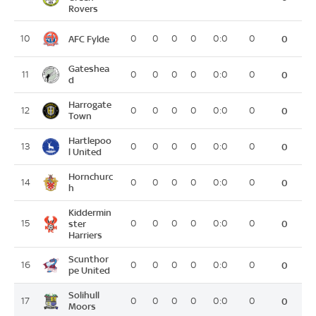
Rovers
AFC Fylde
10
0
0
0
0
0:0
0
0
Gateshea
11
0
0
0
0
0:0
0
0
d
Harrogate
12
0
0
0
0
0:0
0
0
Town
Hartlepoo
13
0
0
0
0
0:0
0
0
l United
Hornchurc
14
0
0
0
0
0:0
0
0
h
Kiddermin
15
ster
0
0
0
0
0:0
0
0
Harriers
Scunthor
16
0
0
0
0
0:0
0
0
pe United
Solihull
17
0
0
0
0
0:0
0
0
Moors