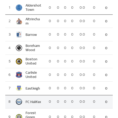
Aldershot
1
0
0
0
0
0:0
0
0
Town
Altrincha
2
0
0
0
0
0:0
0
0
m
Barrow
3
0
0
0
0
0:0
0
0
Boreham
4
0
0
0
0
0:0
0
0
Wood
Boston
5
0
0
0
0
0:0
0
0
United
Carlisle
6
0
0
0
0
0:0
0
0
United
Eastleigh
7
0
0
0
0
0:0
0
0
FC Halifax
8
0
0
0
0
0:0
0
0
Forest
9
Green
0
0
0
0
0:0
0
0