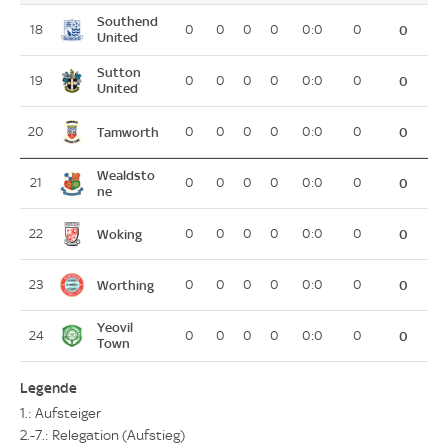
Southend
18
0
0
0
0
0:0
0
0
United
Sutton
19
0
0
0
0
0:0
0
0
United
Tamworth
20
0
0
0
0
0:0
0
0
Wealdsto
21
0
0
0
0
0:0
0
0
ne
Woking
22
0
0
0
0
0:0
0
0
Worthing
23
0
0
0
0
0:0
0
0
Yeovil
24
0
0
0
0
0:0
0
0
Town
Legende
1.: Aufsteiger
2.-7.: Relegation (Aufstieg)