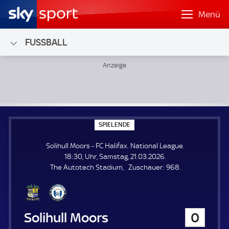
Menü
FUSSBALL
Solihull Moors - FC Halifax; National League
S
SPIELENDE
P
I
Solihull Moors - FC Halifax. National League.
E
L
18:30, Uhr, Samstag, 21.03.2026.
E
Z
The Autotech Stadium
Zuschauer:
968.
N
D
u
E
s
c
h
Solihull Moors
0
a