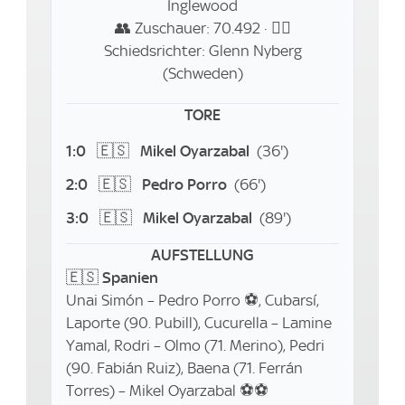
Inglewood
👥 Zuschauer: 70.492 · 👨‍⚖️
Schiedsrichter: Glenn Nyberg
(Schweden)
TORE
1:0
🇪🇸
Mikel Oyarzabal
(36')
2:0
🇪🇸
Pedro Porro
(66')
3:0
🇪🇸
Mikel Oyarzabal
(89')
AUFSTELLUNG
🇪🇸
Spanien
Unai Simón – Pedro Porro ⚽, Cubarsí,
Laporte (90. Pubill), Cucurella – Lamine
Yamal, Rodri – Olmo (71. Merino), Pedri
(90. Fabián Ruiz), Baena (71. Ferrán
Torres) – Mikel Oyarzabal ⚽⚽