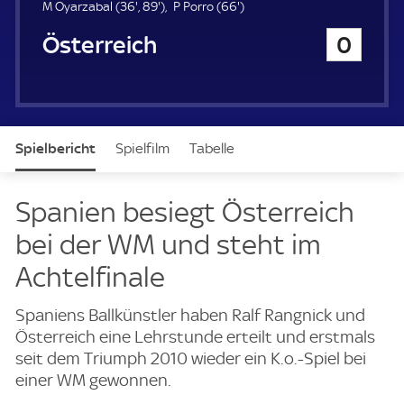
u
3
8
6
M Oyarzabal (
36'
,
89'
)
P Porro (
66'
)
e
6
9
6
Österreich
0
r
.
.
.
m
m
m
i
i
i
n
n
n
u
u
u
t
t
t
Spielbericht
Spielfilm
Tabelle
e
e
e
News & Video
Daten
Aufstellung
Live
Spanien besiegt Österreich
bei der WM und steht im
Achtelfinale
Spaniens Ballkünstler haben Ralf Rangnick und
Österreich eine Lehrstunde erteilt und erstmals
seit dem Triumph 2010 wieder ein K.o.-Spiel bei
einer WM gewonnen.