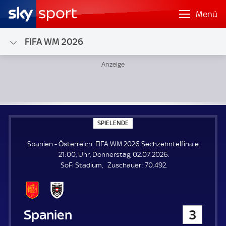
Menü
FIFA WM 2026
Spanien - Österreich; FIFA WM 2026 Sechzehntelfinale
S
SPIELENDE
P
I
Spanien - Österreich. FIFA WM 2026 Sechzehntelfinale.
E
L
21:00, Uhr, Donnerstag, 02.07.2026.
E
Z
SoFi Stadium
Zuschauer:
70.492.
N
D
u
E
s
c
h
Spanien
3
a