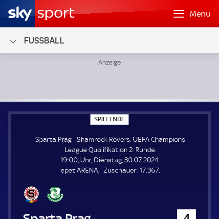
Menü
FUSSBALL
Sparta Prag - Shamrock Rovers; UEFA Champions League Qu
S
SPIELENDE
P
I
Sparta Prag - Shamrock Rovers. UEFA Champions
E
L
League Qualifikation 2. Runde.
E
19:00, Uhr, Dienstag, 30.07.2024.
N
D
Z
epet ARENA
Zuschauer:
17.367.
E
u
s
c
h
Sparta Prag
4