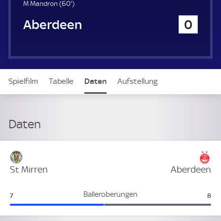
u
6
M Mandron (
60'
)
e
0
Aberdeen
0
r
.
m
i
n
u
t
Spielfilm
Tabelle
Daten
Aufstellung
e
Daten
Verteidigung
St Mirren
Aberdeen
St Mirren:
Abe
Balleroberungen
7
8