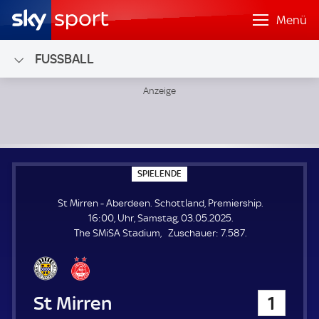
Menü
FUSSBALL
St Mirren - Aberdeen; Schottland, Premiership
S
SPIELENDE
P
I
St Mirren - Aberdeen. Schottland, Premiership.
E
L
16:00, Uhr, Samstag, 03.05.2025.
E
Z
The SMiSA Stadium
Zuschauer:
7.587.
N
D
u
E
s
c
h
St Mirren
1
a