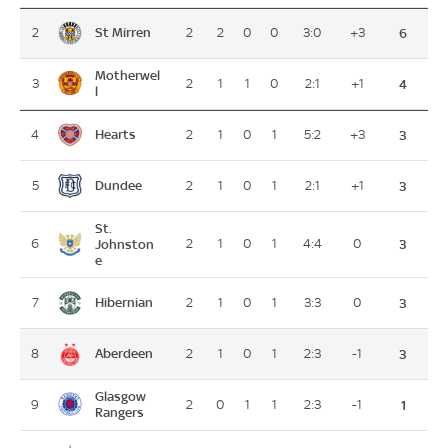
St Mirren
2
2
2
0
0
3:0
+3
6
Motherwel
3
2
1
1
0
2:1
+1
4
l
Hearts
4
2
1
0
1
5:2
+3
3
Dundee
5
2
1
0
1
2:1
+1
3
St.
6
Johnston
2
1
0
1
4:4
0
3
e
Hibernian
7
2
1
0
1
3:3
0
3
Aberdeen
8
2
1
0
1
2:3
-1
3
Glasgow
9
2
0
1
1
2:3
-1
1
Rangers