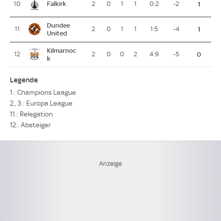
Falkirk
10
2
0
1
1
0:2
-2
1
Dundee
11
2
0
1
1
1:5
-4
1
United
Kilmarnoc
12
2
0
0
2
4:9
-5
0
k
Legende
1.: Champions League
2., 3.: Europa League
11.: Relegation
12.: Absteiger