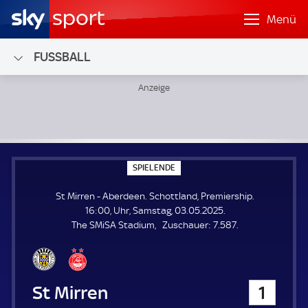
Menü
FUSSBALL
St Mirren - Aberdeen; Schottland, Premiership
S
SPIELENDE
P
I
St Mirren - Aberdeen. Schottland, Premiership.
E
L
16:00, Uhr, Samstag, 03.05.2025.
E
Z
The SMiSA Stadium
Zuschauer:
7.587.
N
D
u
E
s
c
h
St Mirren
1
a