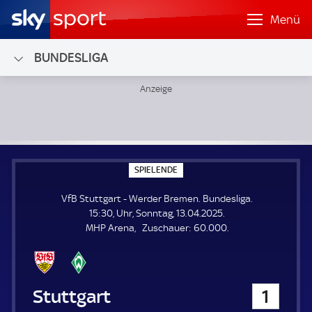
Menü
BUNDESLIGA
VfB Stuttgart - Werder Bremen; Bundesliga
S
SPIELENDE
P
I
VfB Stuttgart - Werder Bremen. Bundesliga.
E
L
15:30, Uhr, Sonntag, 13.04.2025.
E
Z
MHP Arena
Zuschauer:
60.000.
N
D
u
E
s
c
h
VfB Stuttgart
1
a