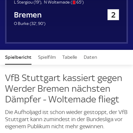
u
1
s
6
L Stergiou (
19'
)
N Woltemade (
65'
)
e
9
/
5
Werder Bremen
2
r
.
o
.
m
m
3
9
O Burke (
32'
,
90'
)
i
i
2
0
n
n
.
.
u
u
m
m
t
t
i
i
e
e
n
n
Spielbericht
Spielfilm
Tabelle
Daten
u
u
t
t
e
e
Aufstellung
Live
VfB Stuttgart kassiert gegen
Werder Bremen nächsten
Dämpfer - Woltemade fliegt
Die Aufholjagd ist schon wieder gestoppt, der VfB
Stuttgart kann zumindest in der Bundesliga vor
eigenem Publikum nicht mehr gewinnen.