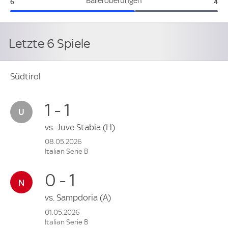
Südtirol:
Pes
Balleroberungen
6
4
Letzte 6 Spiele
Südtirol
1 - 1
vs.
Juve Stabia
(H)
08.05.2026
Italian Serie B
0 - 1
vs.
Sampdoria
(A)
01.05.2026
Italian Serie B