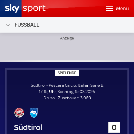
Menü
FUSSBALL
Südtirol - Pescara Calcio; Italian Serie B
S
SPIELENDE
P
I
Südtirol - Pescara Calcio. Italian Serie B.
E
L
17:15, Uhr, Sonntag, 15.03.2026.
E
Z
Druso
Zuschauer:
3.969.
N
D
u
E
s
c
h
Südtirol
0
a