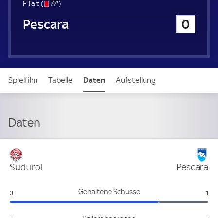
u
s
7
F Tait (
77'
)
e
/
7
Pescara Calcio
0
r
o
.
m
i
n
u
t
Spielfilm
Tabelle
Daten
Aufstellung
e
Daten
Verteidigung
Südtirol
Pescara
Südtirol:
Pes
Gehaltene Schüsse
3
1