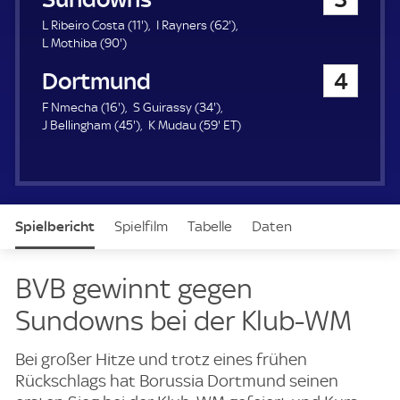
a
u
1
6
L Ribeiro Costa (
11'
)
I Rayners (
62'
)
e
9
1
2
L Mothiba (
90'
)
r
0
.
.
Borussia Dortmund
4
.
m
m
m
i
i
1
3
F Nmecha (
16'
)
S Guirassy (
34'
)
i
n
n
6
4
4
5
E
J Bellingham (
45'
)
K Mudau (
59'
ET
)
n
u
u
.
5
.
9
T
u
t
t
m
.
m
.
t
e
e
i
m
i
m
e
n
i
n
i
u
n
u
n
Spielbericht
Spielfilm
Tabelle
Daten
t
u
t
u
e
t
e
t
e
e
Aufstellung
Live
BVB gewinnt gegen
Sundowns bei der Klub-WM
Bei großer Hitze und trotz eines frühen
Rückschlags hat Borussia Dortmund seinen