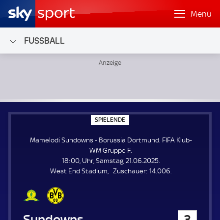
Menü
FUSSBALL
Mamelodi Sundowns - Borussia Dortmund; FIFA Klub-WM 
S
SPIELENDE
P
I
Mamelodi Sundowns - Borussia Dortmund. FIFA Klub-
E
L
WM Gruppe F.
E
18:00, Uhr, Samstag, 21.06.2025.
N
D
Z
West End Stadium
Zuschauer:
14.006.
E
u
s
c
h
Mamelodi Sundowns
3