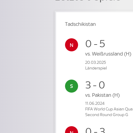
Tadschikistan
0 - 5
vs.
Weißrussland
(H)
20.03.2025
Länderspiel
3 - 0
vs.
Pakistan
(H)
11.06.2024
FIFA World Cup Asian Qual
Second Round Group G
0 - 3