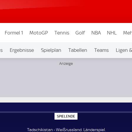
Formel 1
MotoGP
Tennis
Golf
NBA
NHL
Meh
os
Ergebnisse
Spielplan
Tabellen
Teams
Ligen 
S
SPIELENDE
P
I
E
Tadschikistan - Weißrussland. Länderspiel.