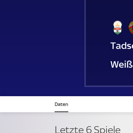
Tads
Weiß
Daten
Letzte 6 Spiele