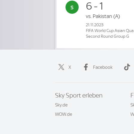
6 - 1
vs.
Pakistan
(A)
21.11.2023
FIFA World Cup Asian Qual
Second Round Group G
X
Facebook
Sky Sport erleben
F
Sky.de
S
WOW.de
W