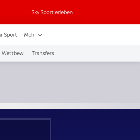
Sky Sport erleben
r Sport
Mehr
& Wettbew.
Transfers