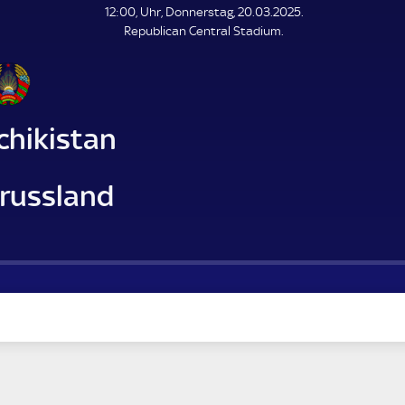
L
12:00, Uhr, Donnerstag, 20.03.2025.
E
Republican Central Stadium.
N
D
E
chikistan
russland