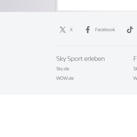
X
Facebook
Sky Sport erleben
F
Sky.de
S
WOW.de
W
Häufige Fragen
Impressum
AGB
© 2026 Sky Sport