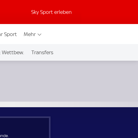
Sky Sport erleben
r Sport
Mehr
& Wettbew.
Transfers
unde.