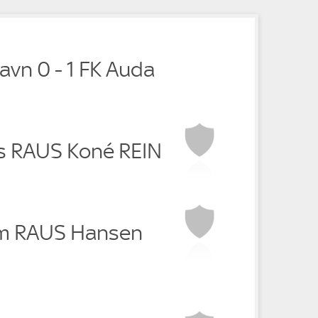
avn 0 - 1 FK Auda
ks RAUS Koné REIN
im RAUS Hansen