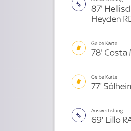
87' Hellis
Heyden R
Gelbe Karte
78' Costa
Gelbe Karte
77' Sólhei
Auswechslung
69' Lillo 