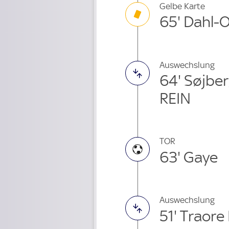
Gelbe Karte
65' Dahl-
Auswechslung
64' Søjbe
REIN
TOR
63' Gaye
Auswechslung
51' Traor