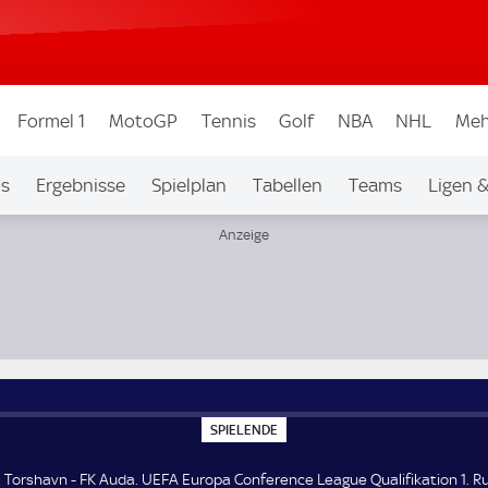
Formel 1
MotoGP
Tennis
Golf
NBA
NHL
Meh
os
Ergebnisse
Spielplan
Tabellen
Teams
Ligen 
ualifikation 1. Runde
S
SPIELENDE
P
I
E
 Torshavn - FK Auda. UEFA Europa Conference League Qualifikation 1. R