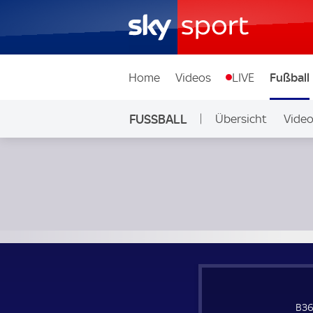
Home
Videos
LIVE
Fußball
FUSSBALL
Übersicht
Vide
Auf Sky
B36 Torshavn - FK Auda; UEFA Europa Conference League Q
B36