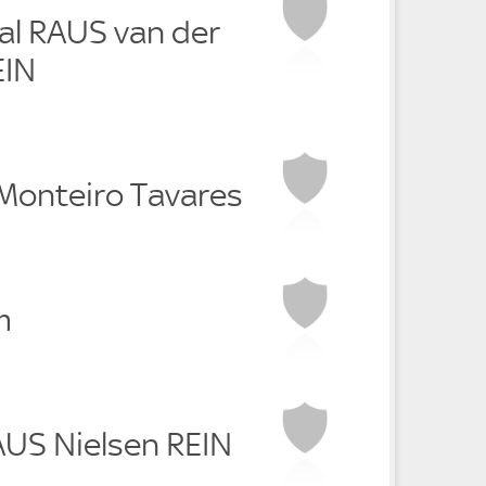
dal RAUS van der
EIN
 Monteiro Tavares
m
RAUS Nielsen REIN