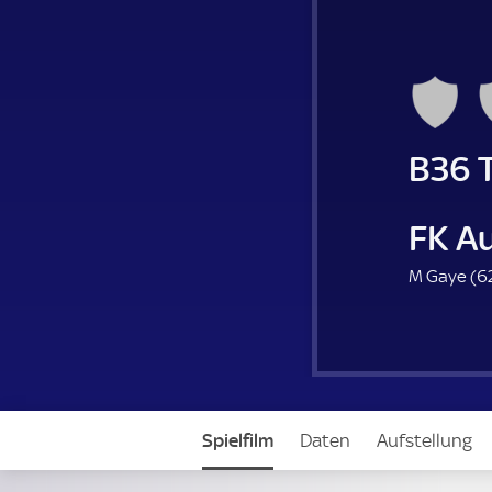
B36 
FK A
M Gaye (
62
Spielfilm
Daten
Aufstellung