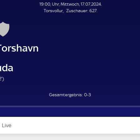
L
19:00, Uhr, Mittwoch, 17.07.2024.
E
Z
Torsvollur
Zuschauer:
627.
N
D
u
E
s
c
h
a
Torshavn
u
e
r
uda
6
'
)
2
.
0-3
m
i
n
u
Live
t
e